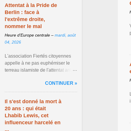
Attentat à la Pride de
Berlin : face à
l'extrême droite,
nommer le mal
Heure d’Europe centrale –
mardi, août
04, 2026
L'association Fiertés citoyennes
appelle à ne pas euphémiser le
terreau islamiste de l'attentat anti-
LGBT meurtrier qui a visé la Pride
CONTINUER »
de Berlin ... Afficher l'article ...
Il s'est donné la mort à
20 ans : qui était
Lhabib Lewis, cet
influenceur harcelé en
...