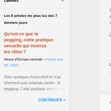
Libellés
Les 8 articles les plus lus des 7
derniers jours
Qu'est-ce que le
pegging, cette pratique
sexuelle qui inverse
les rôles ?
Heure d’Europe centrale –
mardi, mai
09, 2023
Voici quelque chose dont tu n'as
sûrement pas entendu parler : le
pegging. Cette pratique sexuelle
va peut-être pouvoir être le moyen
CONTINUER »
de changer ... Afficher l'article ...