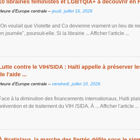
10 librairies féministes et LGBTQIA+ à découvrir en 
Heure d’Europe centrale –
jeudi, juillet 16, 2026
"On voulait que Violette and Co devienne vraiment un lieu de re
en journée", poursuit-elle. Si la librairie ... Afficher l'article ...
Lutte contre le VIH/SIDA : Haïti appelle à préserver l
de l'aide ...
Heure d’Europe centrale –
vendredi, juillet 10, 2026
Face à la diminution des financements internationaux, Haïti plai
prévention et de traitement du VIH /SIDA. À ... Afficher l'article ...
À Bratislava, la marche des fiertés défile sous le si