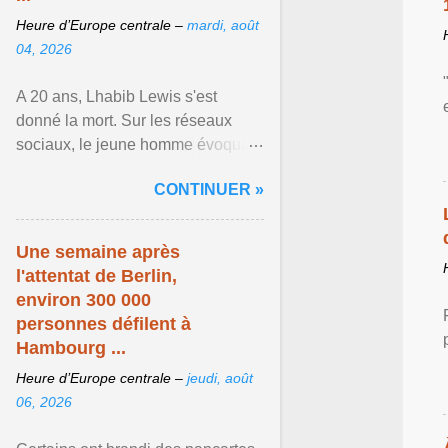
Heure d’Europe centrale –
mardi, août
04, 2026
A 20 ans, Lhabib Lewis s'est
donné la mort. Sur les réseaux
sociaux, le jeune homme évoquait
notamment ses problèmes de
CONTINUER »
santé mentale, sa sexualité et
Afficher l'article ...
Une semaine après
l'attentat de Berlin,
environ 300 000
personnes défilent à
Hambourg ...
Heure d’Europe centrale –
jeudi, août
06, 2026