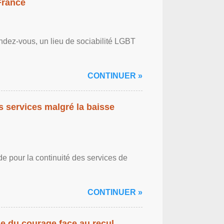
France
ndez-vous, un lieu de sociabilité LGBT
CONTINUER »
es services malgré la baisse
de pour la continuité des services de
CONTINUER »
gne du courage face au recul