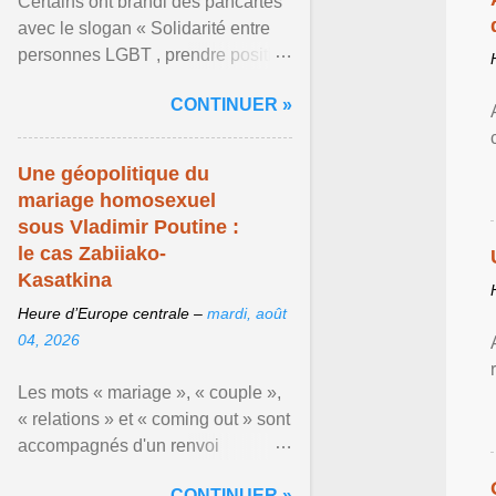
Certains ont brandi des pancartes
avec le slogan « Solidarité entre
personnes LGBT , prendre position
pour un avenir sans crainte ». En
CONTINUER »
raison de l ... Afficher l'article ...
Une géopolitique du
mariage homosexuel
sous Vladimir Poutine :
le cas Zabiiako-
Kasatkina
Heure d’Europe centrale –
mardi, août
04, 2026
Les mots « mariage », « couple »,
« relations » et « coming out » sont
accompagnés d'un renvoi
rappelant que le prétendu «
CONTINUER »