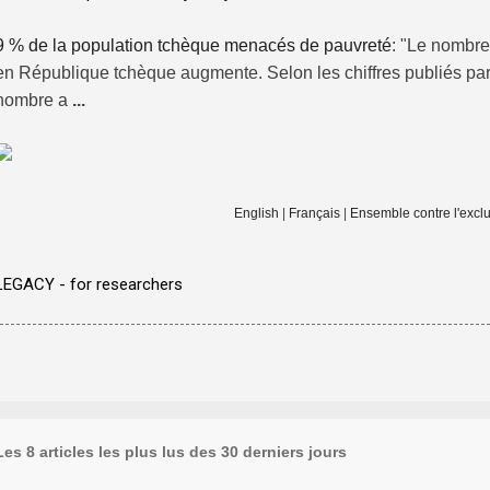
9 % de la population tchèque menacés de pauvreté
: "Le nombr
en République tchèque augmente. Selon les chiffres publiés par l
nombre a
...
English
|
Français
|
Ensemble contre l'exclu
LEGACY - for researchers
Les 8 articles les plus lus des 30 derniers jours