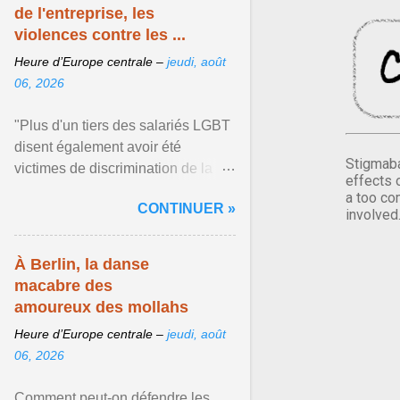
de l'entreprise, les
violences contre les ...
Heure d’Europe centrale –
jeudi, août
06, 2026
"Plus d'un tiers des salariés LGBT
disent également avoir été
Stigmaba
victimes de discrimination de la
effects 
part de leur direction", rapporte
a too co
CONTINUER »
Guillaume Savoie qui ... Afficher
involved
l'article ...
À Berlin, la danse
macabre des
amoureux des mollahs
Heure d’Europe centrale –
jeudi, août
06, 2026
Comment peut-on défendre les