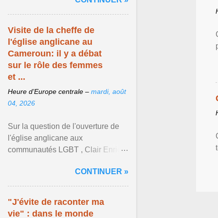
mouvement LGBT ... Afficher
l'article ...
Visite de la cheffe de
l'église anglicane au
Cameroun: il y a débat
sur le rôle des femmes
et ...
Heure d’Europe centrale –
mardi, août
04, 2026
Sur la question de l'ouverture de
l'église anglicane aux
communautés LGBT , Clair Enrick
une jeune cheffe d'entreprise, a
CONTINUER »
une position tranchée. Afficher
l'article ...
"J'évite de raconter ma
vie" : dans le monde