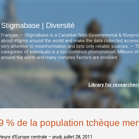
Accéder au contenu principal
Stigmabase | Diversité
Français — Stigmabase is a Canadian Non-Governmental & Nonprofit I
about stigma around the world and make the data collected accessi
very attentive to misinformation and lists only reliable sources. — T
categories of individuals is a too common phenomenon. Millions of
around the world and many complex factors are involved.
Library for researcher
9 % de la population tchèque me
Heure d’Europe centrale –
jeudi, juillet 28, 2011