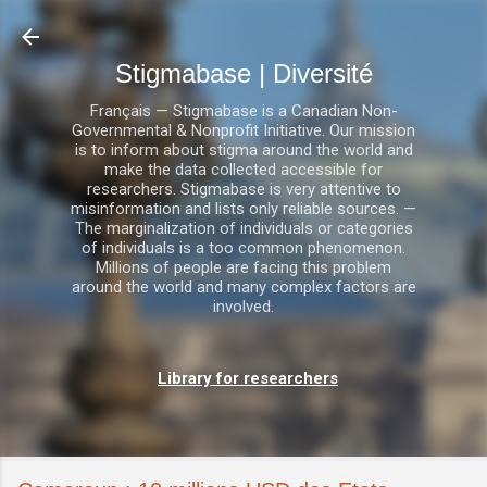
Accéder au contenu principal
Stigmabase | Diversité
Français — Stigmabase is a Canadian Non-
Governmental & Nonprofit Initiative. Our mission
is to inform about stigma around the world and
make the data collected accessible for
researchers. Stigmabase is very attentive to
misinformation and lists only reliable sources. —
The marginalization of individuals or categories
of individuals is a too common phenomenon.
Millions of people are facing this problem
around the world and many complex factors are
involved.
Library for researchers