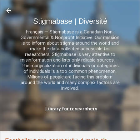
Accéder au contenu principal
Stigmabase | Diversité
Français — Stigmabase is a Canadian Non-
Governmental & Nonprofit Initiative. Our mission
is to inform about stigma around the world and
make the data collected accessible for
researchers. Stigmabase is very attentive to
misinformation and lists only reliable sources. —
The marginalization of individuals or categories
of individuals is a too common phenomenon.
Millions of people are facing this problem
around the world and many complex factors are
involved.
Library for researchers