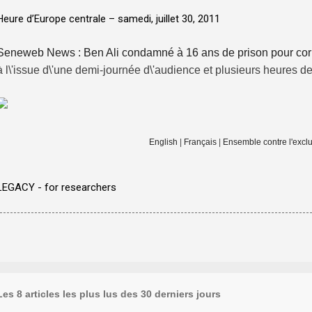
Heure d’Europe centrale –
samedi, juillet 30, 2011
Seneweb News : Ben Ali condamné à 16 ans de prison pour corru
à l\'issue d\'une demi-journée d\'audience et plusieurs heures de
English
|
Français
|
Ensemble contre l'exclu
LEGACY - for researchers
Les 8 articles les plus lus des 30 derniers jours