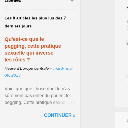
Libellés
Les 8 articles les plus lus des 7
derniers jours
Qu'est-ce que le
pegging, cette pratique
sexuelle qui inverse
les rôles ?
Heure d’Europe centrale –
mardi, mai
09, 2023
Voici quelque chose dont tu n'as
sûrement pas entendu parler : le
pegging. Cette pratique sexuelle
va peut-être pouvoir être le moyen
CONTINUER »
de changer ... Afficher l'article ...