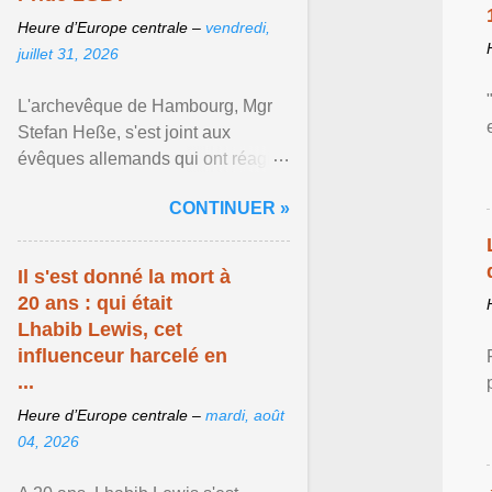
Heure d’Europe centrale –
vendredi,
juillet 31, 2026
L'archevêque de Hambourg, Mgr
Stefan Heße, s'est joint aux
évêques allemands qui ont réagi
publiquement à l'attentat islamiste
CONTINUER »
perpétré le ... Afficher l'article ...
Il s'est donné la mort à
20 ans : qui était
Lhabib Lewis, cet
influenceur harcelé en
...
Heure d’Europe centrale –
mardi, août
04, 2026