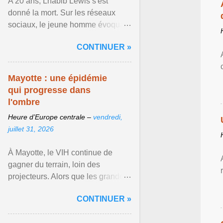
A 20 ans, Lhabib Lewis s'est
donné la mort. Sur les réseaux
sociaux, le jeune homme évoquait
notamment ses problèmes de
CONTINUER »
santé mentale, sa sexualité et
Afficher l'article ...
Mayotte : une épidémie
qui progresse dans
l'ombre
Heure d’Europe centrale –
vendredi,
juillet 31, 2026
À Mayotte, le VIH continue de
gagner du terrain, loin des
projecteurs. Alors que les grandes
crises sanitaires occupent
CONTINUER »
régulièrement le devant de la ...
Afficher l'article ...