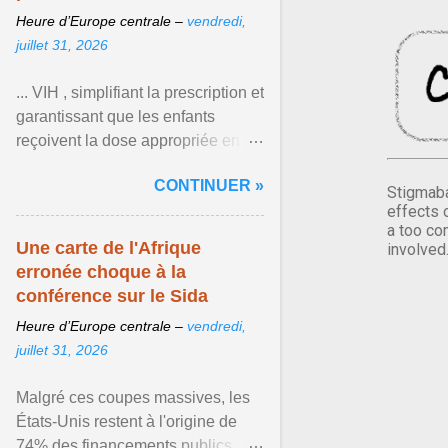
Heure d’Europe centrale –
vendredi,
juillet 31, 2026
... VIH , simplifiant la prescription et
garantissant que les enfants
reçoivent la dose appropriée en
fonction de leur poids et de leur
CONTINUER »
âge. Afficher l'article ...
Stigmaba
effects 
a too co
Une carte de l'Afrique
involved
erronée choque à la
conférence sur le Sida
Heure d’Europe centrale –
vendredi,
juillet 31, 2026
Malgré ces coupes massives, les
États-Unis restent à l'origine de
74% des financements publics