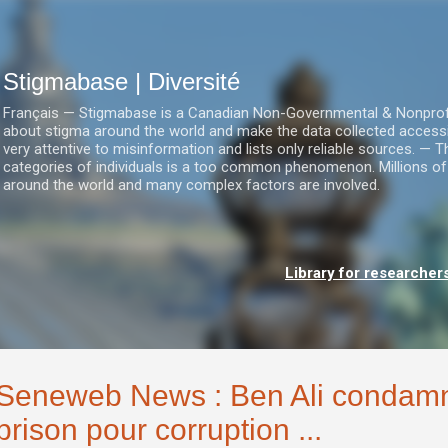
Accéder au contenu principal
Stigmabase | Diversité
Français — Stigmabase is a Canadian Non-Governmental & Nonprofit I
about stigma around the world and make the data collected accessi
very attentive to misinformation and lists only reliable sources. — T
categories of individuals is a too common phenomenon. Millions of
around the world and many complex factors are involved.
Library for researcher
Seneweb News : Ben Ali condamn
prison pour corruption ...