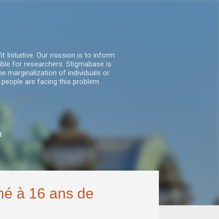
nitiative. Our mission is to inform
ble for researchers. Stigmabase is
he marginalization of individuals or
 people are facing this problem
s
é à 16 ans de