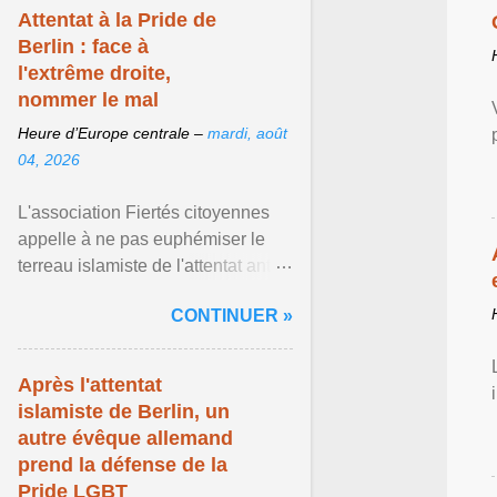
Attentat à la Pride de
Berlin : face à
l'extrême droite,
nommer le mal
Heure d’Europe centrale –
mardi, août
04, 2026
L'association Fiertés citoyennes
appelle à ne pas euphémiser le
terreau islamiste de l'attentat anti-
LGBT meurtrier qui a visé la Pride
CONTINUER »
de Berlin ... Afficher l'article ...
Après l'attentat
islamiste de Berlin, un
autre évêque allemand
prend la défense de la
Pride LGBT