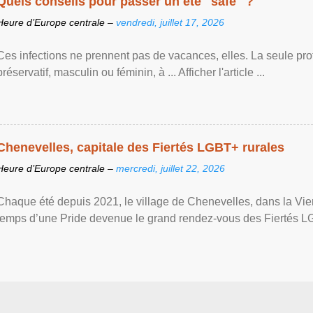
Quels conseils pour passer un été "safe" ?
Heure d’Europe centrale –
vendredi, juillet 17, 2026
Ces infections ne prennent pas de vacances, elles. La seule prote
préservatif, masculin ou féminin, à ... Afficher l'article ...
Chenevelles, capitale des Fiertés LGBT+ rurales
Heure d’Europe centrale –
mercredi, juillet 22, 2026
Chaque été depuis 2021, le village de Chenevelles, dans la Vien
temps d’une Pride devenue le grand rendez-vous des Fiertés LGBT+