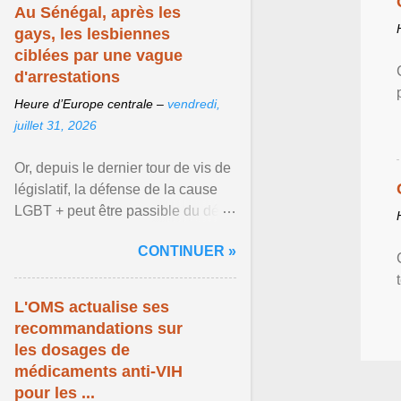
Au Sénégal, après les
gays, les lesbiennes
ciblées par une vague
d'arrestations
Heure d’Europe centrale –
vendredi,
juillet 31, 2026
Or, depuis le dernier tour de vis de
législatif, la défense de la cause
LGBT + peut être passible du délit
d'« apologie ». Mame Makhtar
CONTINUER »
Guèye ... Afficher l'article ...
L'OMS actualise ses
recommandations sur
les dosages de
médicaments anti-VIH
pour les ...