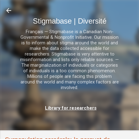
Accéder au contenu principal
Stigmabase | Diversité
Français — Stigmabase is a Canadian Non-
Governmental & Nonprofit Initiative. Our mission
is to inform about stigma around the world and
make the data collected accessible for
researchers. Stigmabase is very attentive to
misinformation and lists only reliable sources. —
The marginalization of individuals or categories
of individuals is a too common phenomenon.
Millions of people are facing this problem
around the world and many complex factors are
involved.
Library for researchers