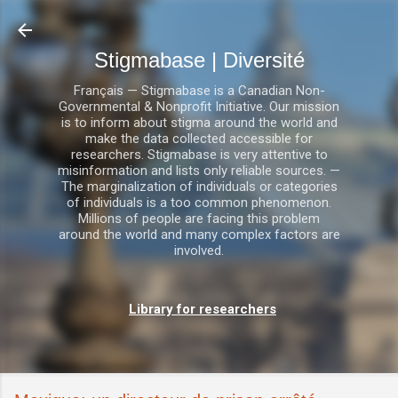
Accéder au contenu principal
Stigmabase | Diversité
Français — Stigmabase is a Canadian Non-
Governmental & Nonprofit Initiative. Our mission
is to inform about stigma around the world and
make the data collected accessible for
researchers. Stigmabase is very attentive to
misinformation and lists only reliable sources. —
The marginalization of individuals or categories
of individuals is a too common phenomenon.
Millions of people are facing this problem
around the world and many complex factors are
involved.
Library for researchers