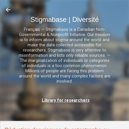
Accéder au contenu principal
Stigmabase | Diversité
Français — Stigmabase is a Canadian Non-
Governmental & Nonprofit Initiative. Our mission
is to inform about stigma around the world and
make the data collected accessible for
researchers. Stigmabase is very attentive to
misinformation and lists only reliable sources. —
The marginalization of individuals or categories
of individuals is a too common phenomenon.
Millions of people are facing this problem
around the world and many complex factors are
involved.
Library for researchers