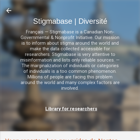
Accéder au contenu principal
Stigmabase | Diversité
Français — Stigmabase is a Canadian Non-
Governmental & Nonprofit Initiative. Our mission
is to inform about stigma around the world and
make the data collected accessible for
researchers. Stigmabase is very attentive to
misinformation and lists only reliable sources. —
The marginalization of individuals or categories
of individuals is a too common phenomenon.
Millions of people are facing this problem
around the world and many complex factors are
involved.
Library for researchers