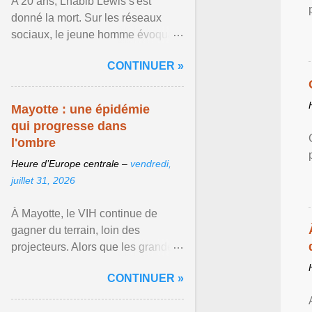
A 20 ans, Lhabib Lewis s'est
donné la mort. Sur les réseaux
sociaux, le jeune homme évoquait
notamment ses problèmes de
CONTINUER »
santé mentale, sa sexualité et
Afficher l'article ...
Mayotte : une épidémie
qui progresse dans
l'ombre
Heure d’Europe centrale –
vendredi,
juillet 31, 2026
À Mayotte, le VIH continue de
gagner du terrain, loin des
projecteurs. Alors que les grandes
crises sanitaires occupent
CONTINUER »
régulièrement le devant de la ...
Afficher l'article ...