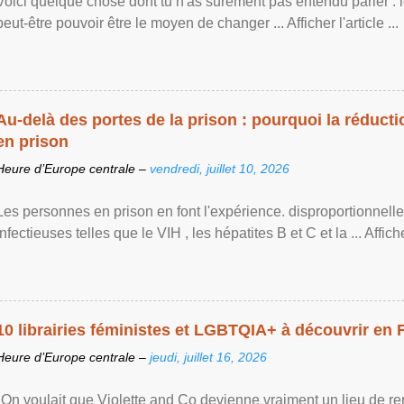
Voici quelque chose dont tu n'as sûrement pas entendu parler : 
peut-être pouvoir être le moyen de changer ... Afficher l'article ...
Au-delà des portes de la prison : pourquoi la réducti
en prison
Heure d’Europe centrale –
vendredi, juillet 10, 2026
Les personnes en prison en font l'expérience. disproportionnel
infectieuses telles que le VIH , les hépatites B et C et la ... Afficher 
10 librairies féministes et LGBTQIA+ à découvrir en 
Heure d’Europe centrale –
jeudi, juillet 16, 2026
"On voulait que Violette and Co devienne vraiment un lieu de re