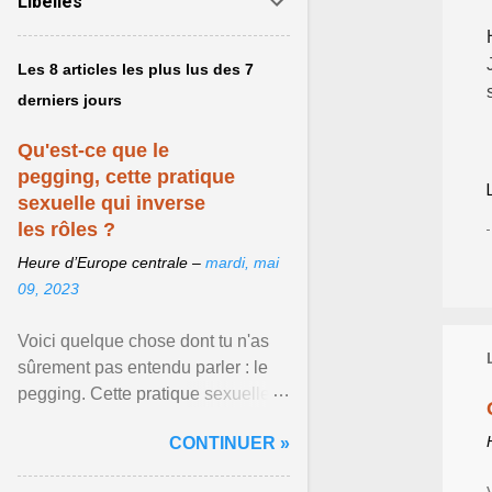
Libellés
Les 8 articles les plus lus des 7
derniers jours
Qu'est-ce que le
pegging, cette pratique
sexuelle qui inverse
les rôles ?
Heure d’Europe centrale –
mardi, mai
09, 2023
Voici quelque chose dont tu n'as
sûrement pas entendu parler : le
pegging. Cette pratique sexuelle
va peut-être pouvoir être le moyen
CONTINUER »
de changer ... Afficher l'article ...