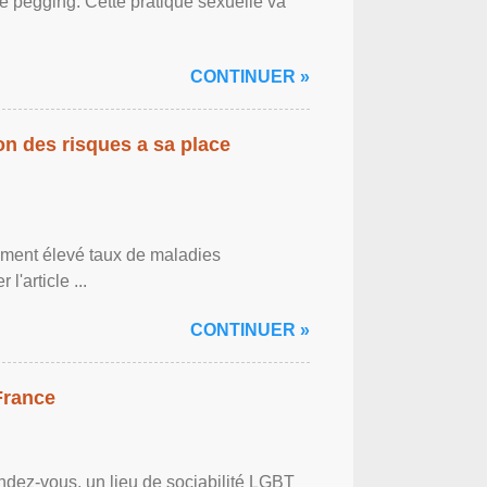
le pegging. Cette pratique sexuelle va
CONTINUER »
on des risques a sa place
lement élevé taux de maladies
l'article ...
CONTINUER »
France
ndez-vous, un lieu de sociabilité LGBT