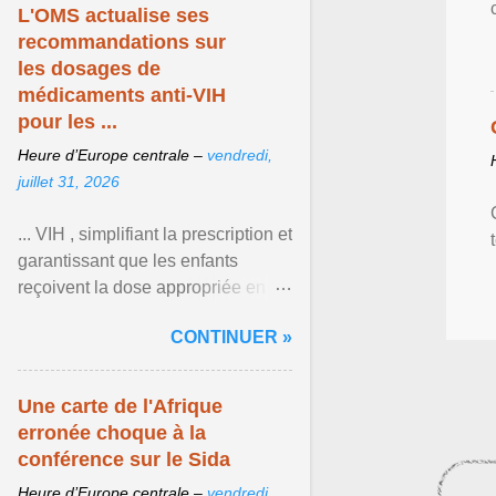
L'OMS actualise ses
recommandations sur
les dosages de
médicaments anti-VIH
pour les ...
Heure d’Europe centrale –
vendredi,
juillet 31, 2026
... VIH , simplifiant la prescription et
garantissant que les enfants
reçoivent la dose appropriée en
fonction de leur poids et de leur
CONTINUER »
âge. Afficher l'article ...
Une carte de l'Afrique
erronée choque à la
conférence sur le Sida
Heure d’Europe centrale –
vendredi,