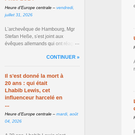
Heure d’Europe centrale –
vendredi,
juillet 31, 2026
L'archevêque de Hambourg, Mgr
Stefan Heße, s'est joint aux
évêques allemands qui ont réagi
publiquement à l'attentat islamiste
CONTINUER »
perpétré le ... Afficher l'article ...
Il s'est donné la mort à
20 ans : qui était
Lhabib Lewis, cet
influenceur harcelé en
...
Heure d’Europe centrale –
mardi, août
04, 2026