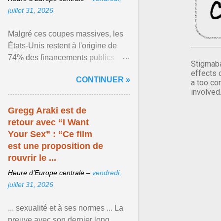
juillet 31, 2026
Malgré ces coupes massives, les
États-Unis restent à l'origine de
74% des financements publics
Stigmaba
consacrés à la lutte contre le VIH
effects 
CONTINUER »
dans le monde ... Afficher l'article ...
a too co
involved
Gregg Araki est de
retour avec “I Want
Your Sex” : “Ce film
est une proposition de
rouvrir le ...
Heure d’Europe centrale –
vendredi,
juillet 31, 2026
... sexualité et à ses normes ... La
preuve avec son dernier long