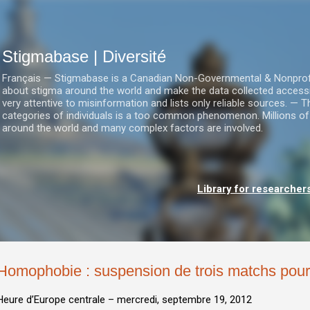
Accéder au contenu principal
Stigmabase | Diversité
Français — Stigmabase is a Canadian Non-Governmental & Nonprofit I
about stigma around the world and make the data collected accessi
very attentive to misinformation and lists only reliable sources. — T
categories of individuals is a too common phenomenon. Millions of
around the world and many complex factors are involved.
Library for researcher
Homophobie : suspension de trois matchs pour 
Heure d’Europe centrale –
mercredi, septembre 19, 2012