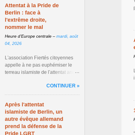
Attentat à la Pride de
Berlin : face à
l'extrême droite,
nommer le mal
Heure d’Europe centrale –
mardi, août
04, 2026
L'association Fiertés citoyennes
appelle à ne pas euphémiser le
terreau islamiste de l'attentat anti-
LGBT meurtrier qui a visé la Pride
CONTINUER »
de Berlin ... Afficher l'article ...
Après l'attentat
islamiste de Berlin, un
autre évêque allemand
prend la défense de la
Pride LGBT