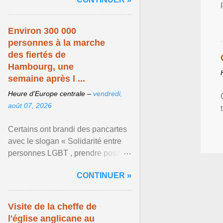
mouvement LGBT ... Afficher
l'article ...
Environ 300 000
personnes à la marche
des fiertés de
Hambourg, une
semaine après l ...
Heure d’Europe centrale –
vendredi,
août 07, 2026
Certains ont brandi des pancartes
avec le slogan « Solidarité entre
personnes LGBT , prendre position
pour un avenir sans crainte ». Les
CONTINUER »
organisateurs ... Afficher l'article ...
Visite de la cheffe de
l'église anglicane au