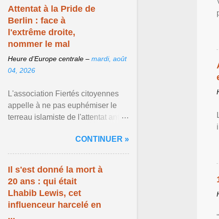
Attentat à la Pride de
Berlin : face à
l'extrême droite,
nommer le mal
Heure d’Europe centrale –
mardi, août
04, 2026
L'association Fiertés citoyennes
appelle à ne pas euphémiser le
terreau islamiste de l'attentat anti-
LGBT meurtrier qui a visé la Pride
CONTINUER »
de Berlin ... Afficher l'article ...
Il s'est donné la mort à
20 ans : qui était
Lhabib Lewis, cet
influenceur harcelé en
...