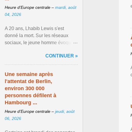
Heure d’Europe centrale –
mardi, août
04, 2026
A 20 ans, Lhabib Lewis s'est
donné la mort. Sur les réseaux
sociaux, le jeune homme évoquait
notamment ses problèmes de
CONTINUER »
santé mentale, sa sexualité et
Afficher l'article ...
Une semaine après
l'attentat de Berlin,
environ 300 000
personnes défilent à
Hambourg ...
Heure d’Europe centrale –
jeudi, août
06, 2026