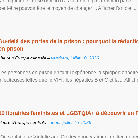
Voici quelque chose dont tu n'as sûrement pas entendu parler : 
peut-être pouvoir être le moyen de changer ... Afficher l'article ...
Au-delà des portes de la prison : pourquoi la réducti
en prison
Heure d’Europe centrale –
vendredi, juillet 10, 2026
Les personnes en prison en font l'expérience. disproportionnel
infectieuses telles que le VIH , les hépatites B et C et la ... Afficher 
10 librairies féministes et LGBTQIA+ à découvrir en 
Heure d’Europe centrale –
jeudi, juillet 16, 2026
"On voulait que Violette and Co devienne vraiment un lieu de re