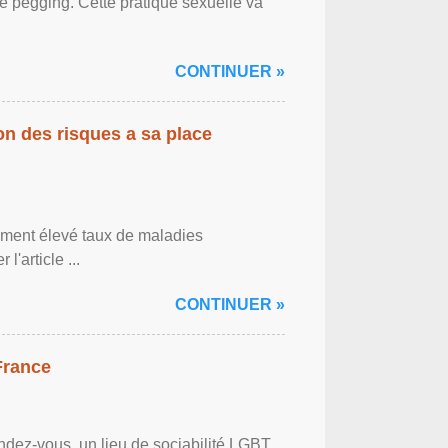
le pegging. Cette pratique sexuelle va
CONTINUER »
on des risques a sa place
lement élevé taux de maladies
l'article ...
CONTINUER »
France
ndez-vous, un lieu de sociabilité LGBT