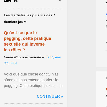
Libellés
Les 8 articles les plus lus des 7
derniers jours
Qu'est-ce que le
pegging, cette pratique
sexuelle qui inverse
les rôles ?
Heure d’Europe centrale –
mardi, mai
09, 2023
Voici quelque chose dont tu n'as
sûrement pas entendu parler : le
pegging. Cette pratique sexuelle
va peut-être pouvoir être le moyen
CONTINUER »
de changer ... Afficher l'article ...