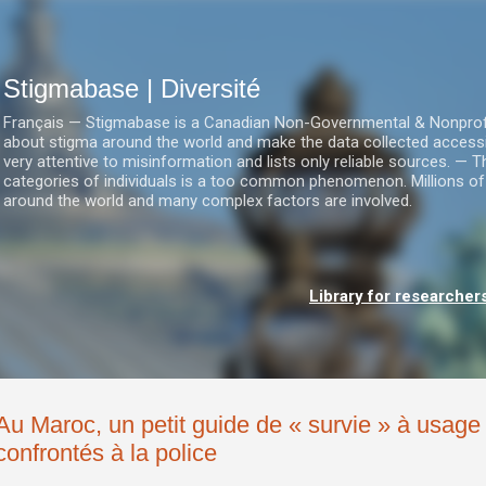
Accéder au contenu principal
Stigmabase | Diversité
Français — Stigmabase is a Canadian Non-Governmental & Nonprofit I
about stigma around the world and make the data collected accessi
very attentive to misinformation and lists only reliable sources. — T
categories of individuals is a too common phenomenon. Millions of
around the world and many complex factors are involved.
Library for researcher
Au Maroc, un petit guide de « survie » à usag
confrontés à la police