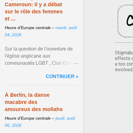
Cameroun: il y a débat
sur le rôle des femmes
et ...
Heure d’Europe centrale –
mardi, août
04, 2026
Sur la question de l'ouverture de
Stigmaba
l'église anglicane aux
effects 
communautés LGBT , Clair Enrick
a too co
involved
une jeune cheffe d'entreprise, a
CONTINUER »
une position tranchée. Afficher
l'article ...
À Berlin, la danse
macabre des
amoureux des mollahs
Heure d’Europe centrale –
jeudi, août
06, 2026