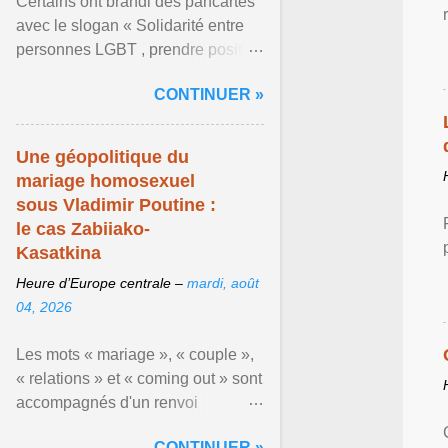
Certains ont brandi des pancartes
avec le slogan « Solidarité entre
personnes LGBT , prendre position
pour un avenir sans crainte ». En
CONTINUER »
raison de l ... Afficher l'article ...
Une géopolitique du
mariage homosexuel
sous Vladimir Poutine :
le cas Zabiiako-
Kasatkina
Heure d’Europe centrale –
mardi, août
04, 2026
Les mots « mariage », « couple »,
« relations » et « coming out » sont
accompagnés d'un renvoi
rappelant que le prétendu «
CONTINUER »