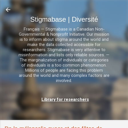
Accéder au contenu principal
Stigmabase | Diversité
Français — Stigmabase is a Canadian Non-
Governmental & Nonprofit Initiative. Our mission
is to inform about stigma around the world and
make the data collected accessible for
researchers. Stigmabase is very attentive to
misinformation and lists only reliable sources. —
The marginalization of individuals or categories
of individuals is a too common phenomenon.
Millions of people are facing this problem
around the world and many complex factors are
involved.
Library for researchers