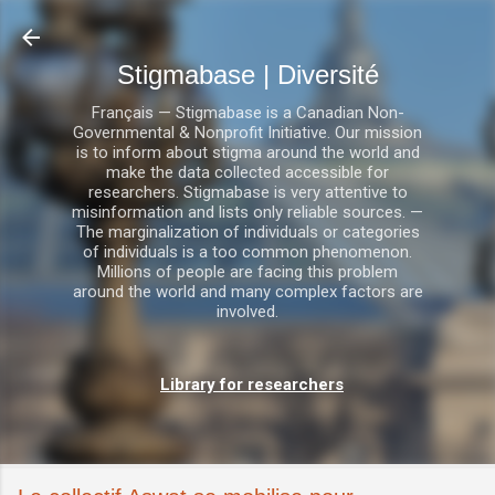
Accéder au contenu principal
Stigmabase | Diversité
Français — Stigmabase is a Canadian Non-
Governmental & Nonprofit Initiative. Our mission
is to inform about stigma around the world and
make the data collected accessible for
researchers. Stigmabase is very attentive to
misinformation and lists only reliable sources. —
The marginalization of individuals or categories
of individuals is a too common phenomenon.
Millions of people are facing this problem
around the world and many complex factors are
involved.
Library for researchers