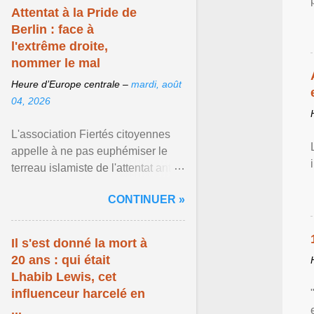
Attentat à la Pride de
Berlin : face à
l'extrême droite,
nommer le mal
Heure d’Europe centrale –
mardi, août
04, 2026
L'association Fiertés citoyennes
appelle à ne pas euphémiser le
terreau islamiste de l'attentat anti-
LGBT meurtrier qui a visé la Pride
CONTINUER »
de Berlin ... Afficher l'article ...
Il s'est donné la mort à
20 ans : qui était
Lhabib Lewis, cet
influenceur harcelé en
...