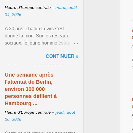
Heure d’Europe centrale –
mardi, août
04, 2026
A 20 ans, Lhabib Lewis s'est
donné la mort. Sur les réseaux
sociaux, le jeune homme évoquait
notamment ses problèmes de
CONTINUER »
santé mentale, sa sexualité et
Afficher l'article ...
Une semaine après
l'attentat de Berlin,
environ 300 000
personnes défilent à
Hambourg ...
Heure d’Europe centrale –
jeudi, août
06, 2026