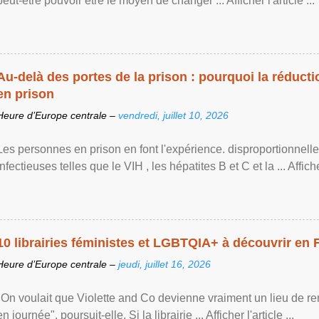
peut-être pouvoir être le moyen de changer ... Afficher l'article ...
Au-delà des portes de la prison : pourquoi la réducti
en prison
Heure d’Europe centrale –
vendredi, juillet 10, 2026
Les personnes en prison en font l'expérience. disproportionnel
infectieuses telles que le VIH , les hépatites B et C et la ... Afficher 
10 librairies féministes et LGBTQIA+ à découvrir en 
Heure d’Europe centrale –
jeudi, juillet 16, 2026
"On voulait que Violette and Co devienne vraiment un lieu de re
en journée", poursuit-elle. Si la librairie ... Afficher l'article ...