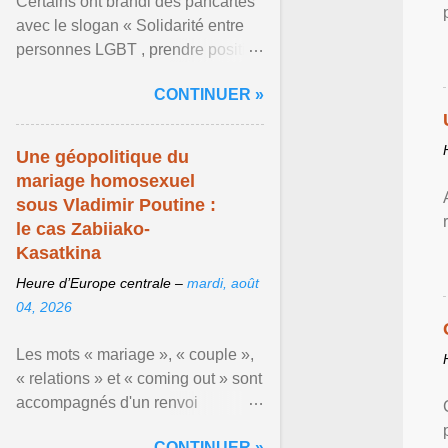
Certains ont brandi des pancartes
avec le slogan « Solidarité entre
personnes LGBT , prendre position
pour un avenir sans crainte ». En
CONTINUER »
raison de l ... Afficher l'article ...
Une géopolitique du
mariage homosexuel
sous Vladimir Poutine :
le cas Zabiiako-
Kasatkina
Heure d’Europe centrale –
mardi, août
04, 2026
Les mots « mariage », « couple »,
« relations » et « coming out » sont
accompagnés d'un renvoi
rappelant que le prétendu «
CONTINUER »