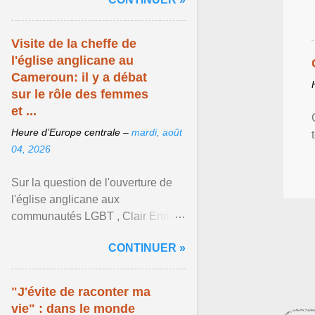
mouvement LGBT ... Afficher
l'article ...
Visite de la cheffe de
l'église anglicane au
Cameroun: il y a débat
sur le rôle des femmes
et ...
Heure d’Europe centrale –
mardi, août
04, 2026
Sur la question de l'ouverture de
l'église anglicane aux
communautés LGBT , Clair Enrick
une jeune cheffe d'entreprise, a
CONTINUER »
une position tranchée. Afficher
l'article ...
"J'évite de raconter ma
vie" : dans le monde