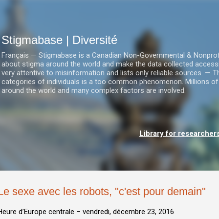
Accéder au contenu principal
Stigmabase | Diversité
Français — Stigmabase is a Canadian Non-Governmental & Nonprofit I
about stigma around the world and make the data collected accessi
very attentive to misinformation and lists only reliable sources. — T
categories of individuals is a too common phenomenon. Millions of
around the world and many complex factors are involved.
Library for researcher
Le sexe avec les robots, "c'est pour demain"
Heure d’Europe centrale –
vendredi, décembre 23, 2016