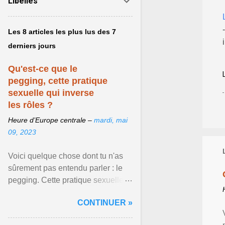
Libellés
Les 8 articles les plus lus des 7
derniers jours
Qu'est-ce que le
pegging, cette pratique
sexuelle qui inverse
les rôles ?
Heure d’Europe centrale –
mardi, mai
09, 2023
Voici quelque chose dont tu n'as
sûrement pas entendu parler : le
pegging. Cette pratique sexuelle
va peut-être pouvoir être le moyen
CONTINUER »
de changer ... Afficher l'article ...