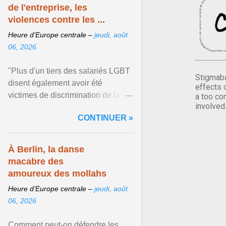
de l'entreprise, les
violences contre les ...
Heure d’Europe centrale –
jeudi, août
06, 2026
"Plus d'un tiers des salariés LGBT
Stigmaba
disent également avoir été
effects 
victimes de discrimination de la
a too co
involved
part de leur direction", rapporte
CONTINUER »
Guillaume Savoie qui ... Afficher
l'article ...
À Berlin, la danse
macabre des
amoureux des mollahs
Heure d’Europe centrale –
jeudi, août
06, 2026
Comment peut-on défendre les