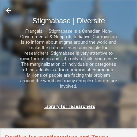
Accéder au contenu principal
Stigmabase | Diversité
Français — Stigmabase is a Canadian Non-
Governmental & Nonprofit Initiative. Our mission
is to inform about stigma around the world and
make the data collected accessible for
researchers. Stigmabase is very attentive to
misinformation and lists only reliable sources. —
The marginalization of individuals or categories
of individuals is a too common phenomenon.
Millions of people are facing this problem
around the world and many complex factors are
involved.
Library for researchers