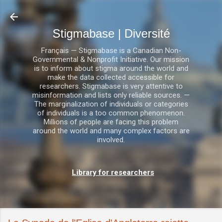
Accéder au contenu principal
Stigmabase | Diversité
Français — Stigmabase is a Canadian Non-
Governmental & Nonprofit Initiative. Our mission
is to inform about stigma around the world and
make the data collected accessible for
researchers. Stigmabase is very attentive to
misinformation and lists only reliable sources. —
The marginalization of individuals or categories
of individuals is a too common phenomenon.
Millions of people are facing this problem
around the world and many complex factors are
involved.
Library for researchers