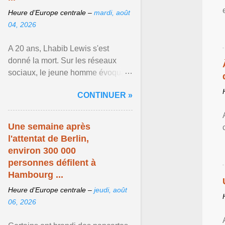
Heure d’Europe centrale –
mardi, août
04, 2026
A 20 ans, Lhabib Lewis s'est
donné la mort. Sur les réseaux
sociaux, le jeune homme évoquait
notamment ses problèmes de
CONTINUER »
santé mentale, sa sexualité et
Afficher l'article ...
Une semaine après
l'attentat de Berlin,
environ 300 000
personnes défilent à
Hambourg ...
Heure d’Europe centrale –
jeudi, août
06, 2026