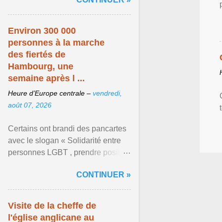
mouvement LGBT ... Afficher
l'article ...
Environ 300 000
personnes à la marche
des fiertés de
Hambourg, une
semaine après l ...
Heure d’Europe centrale –
vendredi,
août 07, 2026
Certains ont brandi des pancartes
avec le slogan « Solidarité entre
personnes LGBT , prendre position
pour un avenir sans crainte ». Les
CONTINUER »
organisateurs ... Afficher l'article ...
Visite de la cheffe de
l'église anglicane au