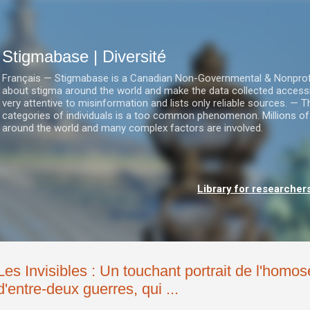
Accéder au contenu principal
Stigmabase | Diversité
Français — Stigmabase is a Canadian Non-Governmental & Nonprofit I
about stigma around the world and make the data collected accessi
very attentive to misinformation and lists only reliable sources. — T
categories of individuals is a too common phenomenon. Millions of
around the world and many complex factors are involved.
Library for researcher
Les Invisibles : Un touchant portrait de l'homo
d'entre-deux guerres, qui ...