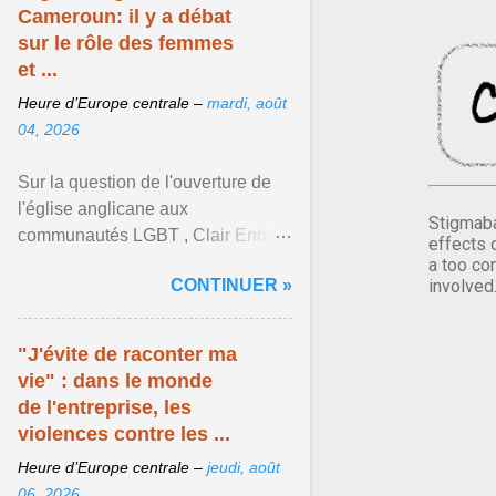
Cameroun: il y a débat
sur le rôle des femmes
et ...
Heure d’Europe centrale –
mardi, août
04, 2026
Sur la question de l'ouverture de
l'église anglicane aux
Stigmaba
communautés LGBT , Clair Enrick
effects 
une jeune cheffe d'entreprise, a
a too co
CONTINUER »
involved
une position tranchée. Afficher
l'article ...
"J'évite de raconter ma
vie" : dans le monde
de l'entreprise, les
violences contre les ...
Heure d’Europe centrale –
jeudi, août
06, 2026