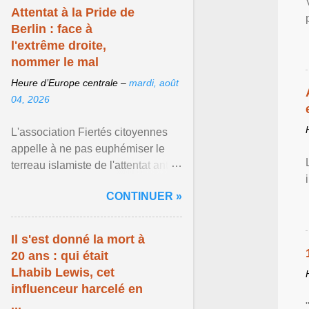
Attentat à la Pride de
Berlin : face à
l'extrême droite,
nommer le mal
Heure d’Europe centrale –
mardi, août
04, 2026
L'association Fiertés citoyennes
appelle à ne pas euphémiser le
terreau islamiste de l'attentat anti-
LGBT meurtrier qui a visé la Pride
CONTINUER »
de Berlin ... Afficher l'article ...
Il s'est donné la mort à
20 ans : qui était
Lhabib Lewis, cet
influenceur harcelé en
...