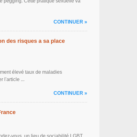
le pegging. Cette pratique sexuelle va
CONTINUER »
on des risques a sa place
lement élevé taux de maladies
l'article ...
CONTINUER »
France
ndez-vous, un lieu de sociabilité LGBT