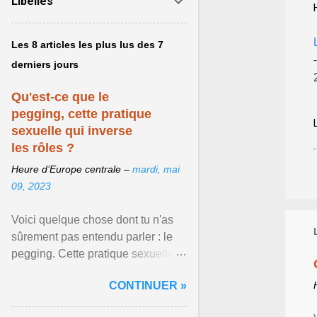
Libellés
Les 8 articles les plus lus des 7
derniers jours
Qu'est-ce que le
pegging, cette pratique
sexuelle qui inverse
les rôles ?
Heure d’Europe centrale –
mardi, mai
09, 2023
Voici quelque chose dont tu n'as
sûrement pas entendu parler : le
pegging. Cette pratique sexuelle
va peut-être pouvoir être le moyen
CONTINUER »
de changer ... Afficher l'article ...