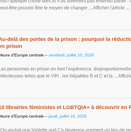
Voici quelque chose dont tu n'as sûrement pas entendu parler : 
peut-être pouvoir être le moyen de changer ... Afficher l'article ...
Au-delà des portes de la prison : pourquoi la réducti
en prison
Heure d’Europe centrale –
vendredi, juillet 10, 2026
Les personnes en prison en font l'expérience. disproportionnel
infectieuses telles que le VIH , les hépatites B et C et la ... Afficher 
10 librairies féministes et LGBTQIA+ à découvrir en 
Heure d’Europe centrale –
jeudi, juillet 16, 2026
"On voulait que Violette and Co devienne vraiment un lieu de re