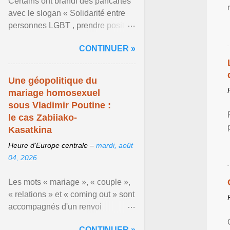
Certains ont brandi des pancartes
avec le slogan « Solidarité entre
personnes LGBT , prendre position
pour un avenir sans crainte ». En
CONTINUER »
raison de l ... Afficher l'article ...
Une géopolitique du
mariage homosexuel
sous Vladimir Poutine :
le cas Zabiiako-
Kasatkina
Heure d’Europe centrale –
mardi, août
04, 2026
Les mots « mariage », « couple »,
« relations » et « coming out » sont
accompagnés d'un renvoi
rappelant que le prétendu «
CONTINUER »