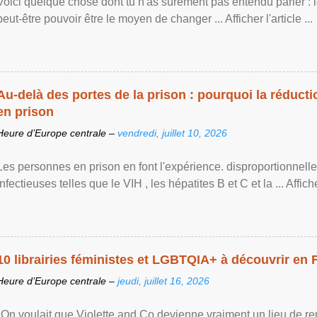
Voici quelque chose dont tu n'as sûrement pas entendu parler : 
peut-être pouvoir être le moyen de changer ... Afficher l'article ...
Au-delà des portes de la prison : pourquoi la réducti
en prison
Heure d’Europe centrale –
vendredi, juillet 10, 2026
Les personnes en prison en font l'expérience. disproportionnel
infectieuses telles que le VIH , les hépatites B et C et la ... Afficher 
10 librairies féministes et LGBTQIA+ à découvrir en 
Heure d’Europe centrale –
jeudi, juillet 16, 2026
"On voulait que Violette and Co devienne vraiment un lieu de re