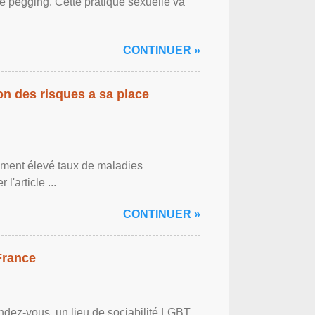
le pegging. Cette pratique sexuelle va
CONTINUER »
on des risques a sa place
lement élevé taux de maladies
l'article ...
CONTINUER »
France
ndez-vous, un lieu de sociabilité LGBT