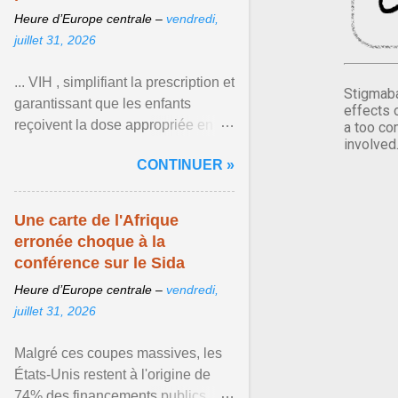
Heure d’Europe centrale –
vendredi,
juillet 31, 2026
... VIH , simplifiant la prescription et
Stigmaba
garantissant que les enfants
effects 
reçoivent la dose appropriée en
a too co
involved
fonction de leur poids et de leur
CONTINUER »
âge. Afficher l'article ...
Une carte de l'Afrique
erronée choque à la
conférence sur le Sida
Heure d’Europe centrale –
vendredi,
juillet 31, 2026
Malgré ces coupes massives, les
États-Unis restent à l'origine de
74% des financements publics