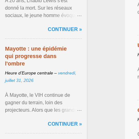
A 20 ans, Lhabib Lewis s'est
donné la mort. Sur les réseaux
sociaux, le jeune homme évoquait
notamment ses problèmes de
CONTINUER »
santé mentale, sa sexualité et
Afficher l'article ...
Mayotte : une épidémie
qui progresse dans
l'ombre
Heure d’Europe centrale –
vendredi,
juillet 31, 2026
À Mayotte, le VIH continue de
gagner du terrain, loin des
projecteurs. Alors que les grandes
crises sanitaires occupent
CONTINUER »
régulièrement le devant de la ...
Afficher l'article ...