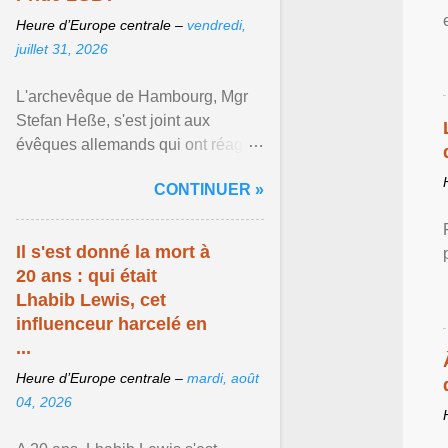
Heure d’Europe centrale –
vendredi,
juillet 31, 2026
L'archevêque de Hambourg, Mgr
Stefan Heße, s'est joint aux
évêques allemands qui ont réagi
publiquement à l'attentat islamiste
CONTINUER »
perpétré le ... Afficher l'article ...
Il s'est donné la mort à
20 ans : qui était
Lhabib Lewis, cet
influenceur harcelé en
...
Heure d’Europe centrale –
mardi, août
04, 2026