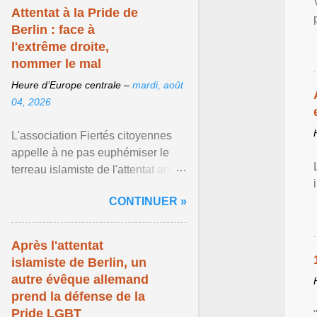
Attentat à la Pride de
Berlin : face à
l'extrême droite,
nommer le mal
Heure d’Europe centrale –
mardi, août
04, 2026
L'association Fiertés citoyennes
appelle à ne pas euphémiser le
terreau islamiste de l'attentat anti-
LGBT meurtrier qui a visé la Pride
CONTINUER »
de Berlin ... Afficher l'article ...
Après l'attentat
islamiste de Berlin, un
autre évêque allemand
prend la défense de la
Pride LGBT