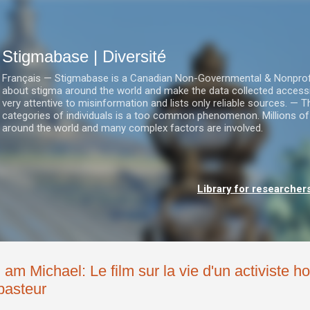
Accéder au contenu principal
Stigmabase | Diversité
Français — Stigmabase is a Canadian Non-Governmental & Nonprofit I
about stigma around the world and make the data collected accessi
very attentive to misinformation and lists only reliable sources. — T
categories of individuals is a too common phenomenon. Millions of
around the world and many complex factors are involved.
Library for researcher
I am Michael: Le film sur la vie d'un activiste
pasteur