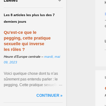
Libellés
Les 8 articles les plus lus des 7
derniers jours
Qu'est-ce que le
pegging, cette pratique
sexuelle qui inverse
les rôles ?
Heure d’Europe centrale –
mardi, mai
09, 2023
Voici quelque chose dont tu n'as
sûrement pas entendu parler : le
pegging. Cette pratique sexuelle
va peut-être pouvoir être le moyen
CONTINUER »
de changer ... Afficher l'article ...