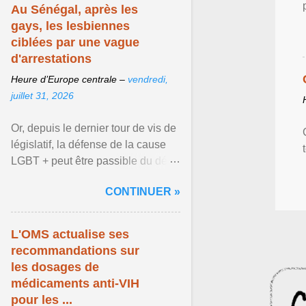
Au Sénégal, après les
gays, les lesbiennes
ciblées par une vague
d'arrestations
Heure d’Europe centrale –
vendredi,
juillet 31, 2026
Or, depuis le dernier tour de vis de
législatif, la défense de la cause
LGBT + peut être passible du délit
d'« apologie ». Mame Makhtar
CONTINUER »
Guèye ... Afficher l'article ...
L'OMS actualise ses
recommandations sur
les dosages de
médicaments anti-VIH
pour les ...