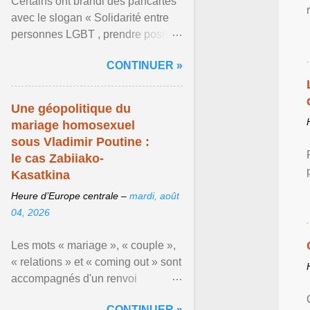
Certains ont brandi des pancartes
avec le slogan « Solidarité entre
personnes LGBT , prendre position
pour un avenir sans crainte ». En
CONTINUER »
raison de l ... Afficher l'article ...
Une géopolitique du
mariage homosexuel
sous Vladimir Poutine :
le cas Zabiiako-
Kasatkina
Heure d’Europe centrale –
mardi, août
04, 2026
Les mots « mariage », « couple »,
« relations » et « coming out » sont
accompagnés d'un renvoi
rappelant que le prétendu «
CONTINUER »