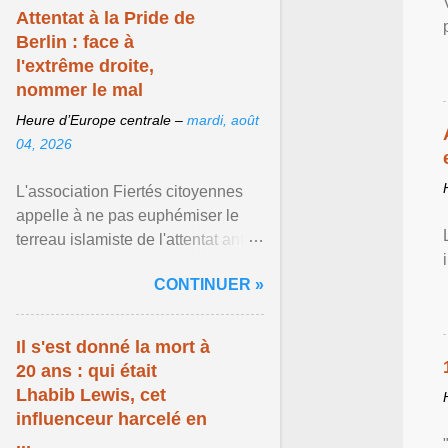
Attentat à la Pride de
Berlin : face à
l'extrême droite,
nommer le mal
Heure d’Europe centrale –
mardi, août
04, 2026
L'association Fiertés citoyennes
appelle à ne pas euphémiser le
terreau islamiste de l'attentat anti-
LGBT meurtrier qui a visé la Pride
CONTINUER »
de Berlin ... Afficher l'article ...
Il s'est donné la mort à
20 ans : qui était
Lhabib Lewis, cet
influenceur harcelé en
...