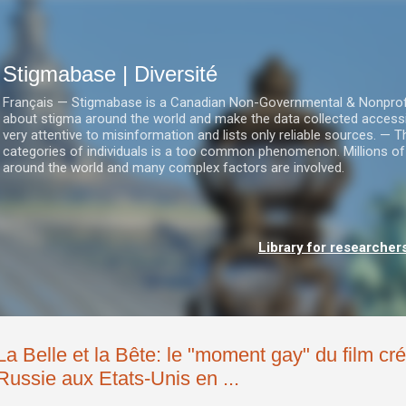
Accéder au contenu principal
Stigmabase | Diversité
Français — Stigmabase is a Canadian Non-Governmental & Nonprofit I
about stigma around the world and make the data collected accessi
very attentive to misinformation and lists only reliable sources. — T
categories of individuals is a too common phenomenon. Millions of
around the world and many complex factors are involved.
Library for researcher
La Belle et la Bête: le "moment gay" du film cr
Russie aux Etats-Unis en ...