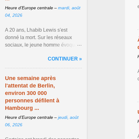
Heure d’Europe centrale –
mardi, août
04, 2026
A 20 ans, Lhabib Lewis s'est
donné la mort. Sur les réseaux
sociaux, le jeune homme évoquait
notamment ses problèmes de
CONTINUER »
santé mentale, sa sexualité et
Afficher l'article ...
Une semaine après
l'attentat de Berlin,
environ 300 000
personnes défilent à
Hambourg ...
Heure d’Europe centrale –
jeudi, août
06, 2026