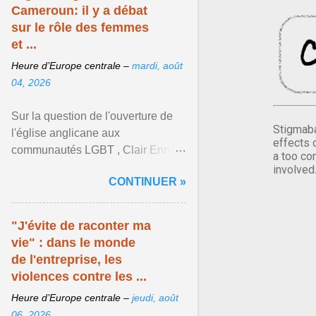
Cameroun: il y a débat
sur le rôle des femmes
et ...
Heure d’Europe centrale –
mardi, août
04, 2026
Sur la question de l'ouverture de
Stigmaba
l'église anglicane aux
effects 
communautés LGBT , Clair Enrick
a too co
une jeune cheffe d'entreprise, a
involved
CONTINUER »
une position tranchée. Afficher
l'article ...
"J'évite de raconter ma
vie" : dans le monde
de l'entreprise, les
violences contre les ...
Heure d’Europe centrale –
jeudi, août
06, 2026