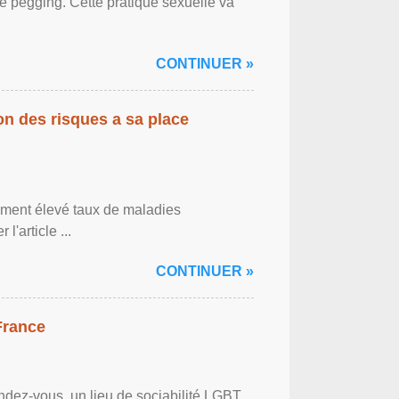
le pegging. Cette pratique sexuelle va
CONTINUER »
on des risques a sa place
lement élevé taux de maladies
l'article ...
CONTINUER »
France
ndez-vous, un lieu de sociabilité LGBT