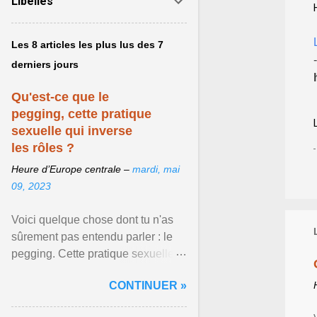
Libellés
Les 8 articles les plus lus des 7
derniers jours
Qu'est-ce que le
pegging, cette pratique
sexuelle qui inverse
les rôles ?
Heure d’Europe centrale –
mardi, mai
09, 2023
Voici quelque chose dont tu n'as
sûrement pas entendu parler : le
pegging. Cette pratique sexuelle
va peut-être pouvoir être le moyen
CONTINUER »
de changer ... Afficher l'article ...