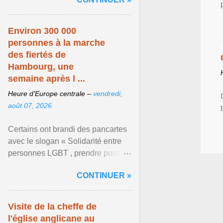
mouvement LGBT ... Afficher
l'article ...
Environ 300 000
personnes à la marche
des fiertés de
Hambourg, une
semaine après l ...
Heure d’Europe centrale –
vendredi,
août 07, 2026
Certains ont brandi des pancartes
avec le slogan « Solidarité entre
personnes LGBT , prendre position
pour un avenir sans crainte ». Les
CONTINUER »
organisateurs ... Afficher l'article ...
Visite de la cheffe de
l'église anglicane au