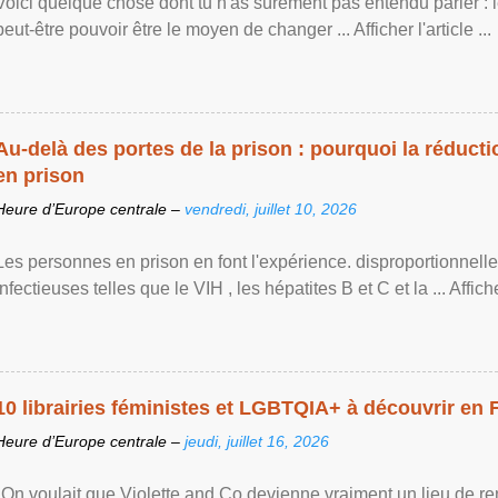
Voici quelque chose dont tu n'as sûrement pas entendu parler : 
peut-être pouvoir être le moyen de changer ... Afficher l'article ...
Au-delà des portes de la prison : pourquoi la réducti
en prison
Heure d’Europe centrale –
vendredi, juillet 10, 2026
Les personnes en prison en font l'expérience. disproportionnel
infectieuses telles que le VIH , les hépatites B et C et la ... Afficher 
10 librairies féministes et LGBTQIA+ à découvrir en 
Heure d’Europe centrale –
jeudi, juillet 16, 2026
"On voulait que Violette and Co devienne vraiment un lieu de re