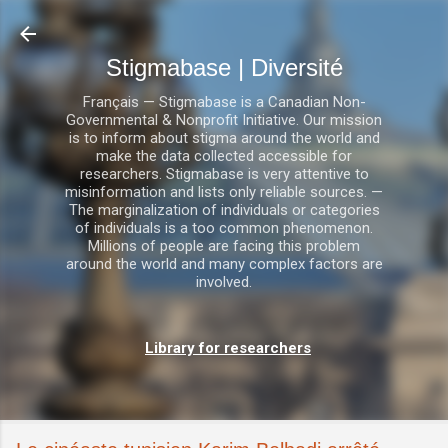
Accéder au contenu principal
Stigmabase | Diversité
Français — Stigmabase is a Canadian Non-
Governmental & Nonprofit Initiative. Our mission
is to inform about stigma around the world and
make the data collected accessible for
researchers. Stigmabase is very attentive to
misinformation and lists only reliable sources. —
The marginalization of individuals or categories
of individuals is a too common phenomenon.
Millions of people are facing this problem
around the world and many complex factors are
involved.
Library for researchers