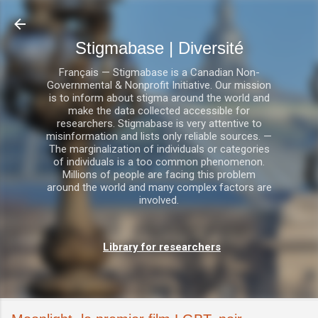
Accéder au contenu principal
Stigmabase | Diversité
Français — Stigmabase is a Canadian Non-
Governmental & Nonprofit Initiative. Our mission
is to inform about stigma around the world and
make the data collected accessible for
researchers. Stigmabase is very attentive to
misinformation and lists only reliable sources. —
The marginalization of individuals or categories
of individuals is a too common phenomenon.
Millions of people are facing this problem
around the world and many complex factors are
involved.
Library for researchers