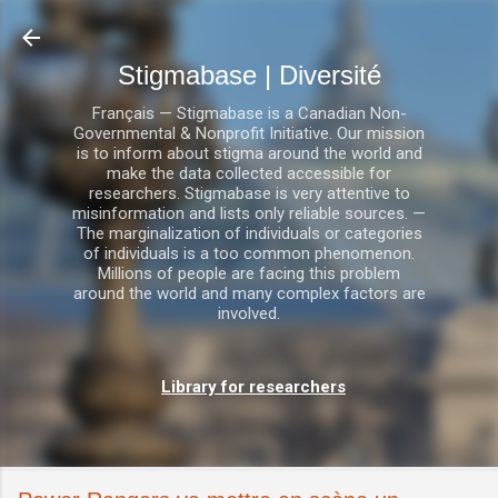
Accéder au contenu principal
Stigmabase | Diversité
Français — Stigmabase is a Canadian Non-
Governmental & Nonprofit Initiative. Our mission
is to inform about stigma around the world and
make the data collected accessible for
researchers. Stigmabase is very attentive to
misinformation and lists only reliable sources. —
The marginalization of individuals or categories
of individuals is a too common phenomenon.
Millions of people are facing this problem
around the world and many complex factors are
involved.
Library for researchers