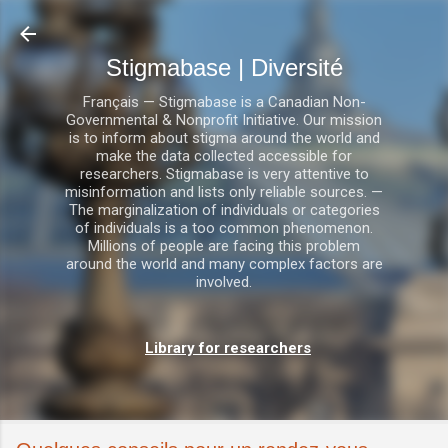
Accéder au contenu principal
Stigmabase | Diversité
Français — Stigmabase is a Canadian Non-
Governmental & Nonprofit Initiative. Our mission
is to inform about stigma around the world and
make the data collected accessible for
researchers. Stigmabase is very attentive to
misinformation and lists only reliable sources. —
The marginalization of individuals or categories
of individuals is a too common phenomenon.
Millions of people are facing this problem
around the world and many complex factors are
involved.
Library for researchers