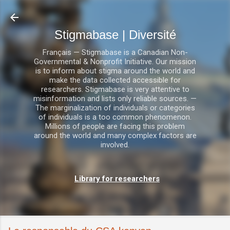
Accéder au contenu principal
Stigmabase | Diversité
Français — Stigmabase is a Canadian Non-
Governmental & Nonprofit Initiative. Our mission
is to inform about stigma around the world and
make the data collected accessible for
researchers. Stigmabase is very attentive to
misinformation and lists only reliable sources. —
The marginalization of individuals or categories
of individuals is a too common phenomenon.
Millions of people are facing this problem
around the world and many complex factors are
involved.
Library for researchers