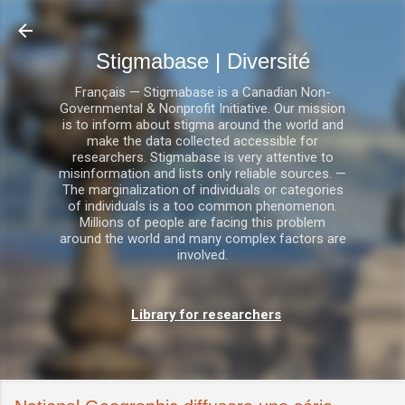
Accéder au contenu principal
Stigmabase | Diversité
Français — Stigmabase is a Canadian Non-
Governmental & Nonprofit Initiative. Our mission
is to inform about stigma around the world and
make the data collected accessible for
researchers. Stigmabase is very attentive to
misinformation and lists only reliable sources. —
The marginalization of individuals or categories
of individuals is a too common phenomenon.
Millions of people are facing this problem
around the world and many complex factors are
involved.
Library for researchers