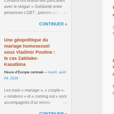
Certains ont brandi des pancartes
avec le slogan « Solidarité entre
personnes LGBT , prendre position
pour un avenir sans crainte ». En
CONTINUER »
raison de l ... Afficher l'article ...
Une géopolitique du
mariage homosexuel
sous Vladimir Poutine :
le cas Zabiiako-
Kasatkina
Heure d’Europe centrale –
mardi, août
04, 2026
Les mots « mariage », « couple »,
« relations » et « coming out » sont
accompagnés d'un renvoi
rappelant que le prétendu «
CONTINUER »