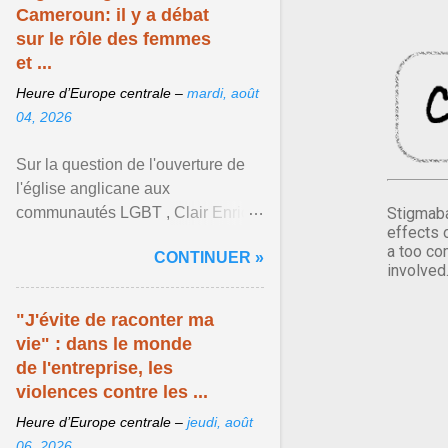
Cameroun: il y a débat
sur le rôle des femmes
et ...
Heure d’Europe centrale –
mardi, août
04, 2026
Sur la question de l'ouverture de
l'église anglicane aux
communautés LGBT , Clair Enrick
Stigmaba
effects 
une jeune cheffe d'entreprise, a
a too co
CONTINUER »
une position tranchée. Afficher
involved
l'article ...
"J'évite de raconter ma
vie" : dans le monde
de l'entreprise, les
violences contre les ...
Heure d’Europe centrale –
jeudi, août
06, 2026