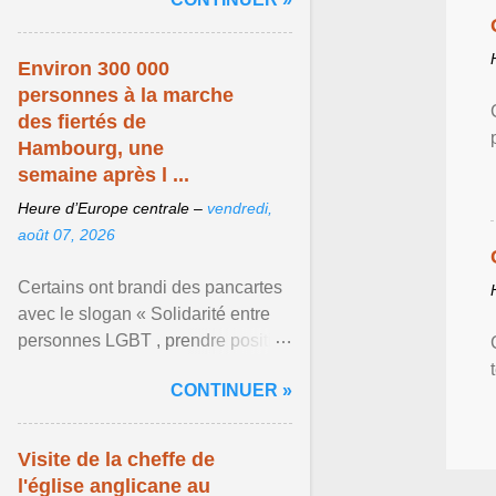
mouvement LGBT ... Afficher
l'article ...
Environ 300 000
personnes à la marche
des fiertés de
Hambourg, une
semaine après l ...
Heure d’Europe centrale –
vendredi,
août 07, 2026
Certains ont brandi des pancartes
avec le slogan « Solidarité entre
personnes LGBT , prendre position
pour un avenir sans crainte ». Les
CONTINUER »
organisateurs ... Afficher l'article ...
Visite de la cheffe de
l'église anglicane au