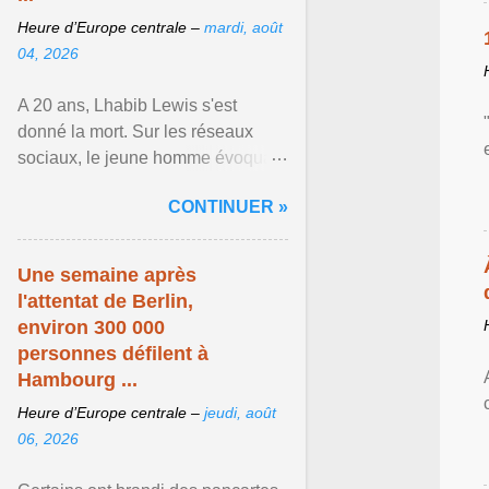
Heure d’Europe centrale –
mardi, août
04, 2026
A 20 ans, Lhabib Lewis s'est
donné la mort. Sur les réseaux
sociaux, le jeune homme évoquait
notamment ses problèmes de
CONTINUER »
santé mentale, sa sexualité et
Afficher l'article ...
Une semaine après
l'attentat de Berlin,
environ 300 000
personnes défilent à
Hambourg ...
Heure d’Europe centrale –
jeudi, août
06, 2026