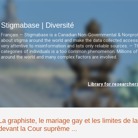
Accéder au contenu principal
Stigmabase | Diversité
Français — Stigmabase is a Canadian Non-Governmental & Nonprofit I
about stigma around the world and make the data collected accessi
very attentive to misinformation and lists only reliable sources. — T
categories of individuals is a too common phenomenon. Millions of
around the world and many complex factors are involved.
Library for researcher
La graphiste, le mariage gay et les limites de la
devant la Cour suprême ...