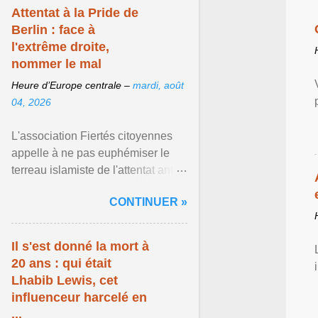
Attentat à la Pride de
Berlin : face à
l'extrême droite,
nommer le mal
Heure d’Europe centrale –
mardi, août
04, 2026
L'association Fiertés citoyennes
appelle à ne pas euphémiser le
terreau islamiste de l'attentat anti-
LGBT meurtrier qui a visé la Pride
CONTINUER »
de Berlin ... Afficher l'article ...
Il s'est donné la mort à
20 ans : qui était
Lhabib Lewis, cet
influenceur harcelé en
...