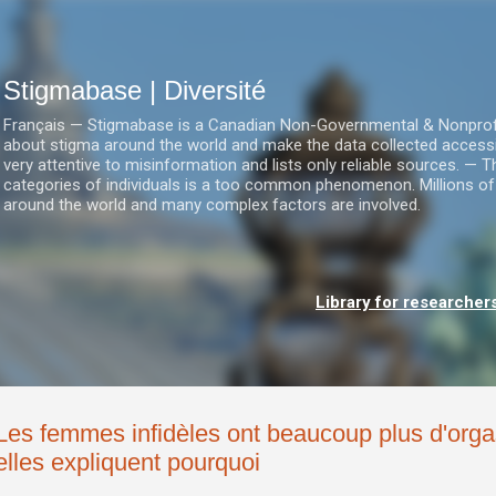
Accéder au contenu principal
Stigmabase | Diversité
Français — Stigmabase is a Canadian Non-Governmental & Nonprofit I
about stigma around the world and make the data collected accessi
very attentive to misinformation and lists only reliable sources. — T
categories of individuals is a too common phenomenon. Millions of
around the world and many complex factors are involved.
Library for researcher
Les femmes infidèles ont beaucoup plus d'org
elles expliquent pourquoi