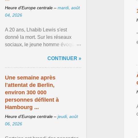
Heure d’Europe centrale –
mardi, août
04, 2026
A 20 ans, Lhabib Lewis s'est
donné la mort. Sur les réseaux
sociaux, le jeune homme évoquait
notamment ses problèmes de
CONTINUER »
santé mentale, sa sexualité et
Afficher l'article ...
Une semaine après
l'attentat de Berlin,
environ 300 000
personnes défilent à
Hambourg ...
Heure d’Europe centrale –
jeudi, août
06, 2026