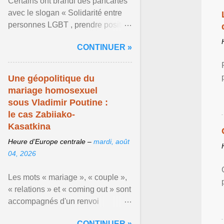
Certains ont brandi des pancartes
avec le slogan « Solidarité entre
personnes LGBT , prendre position
pour un avenir sans crainte ». En
CONTINUER »
raison de l ... Afficher l'article ...
Une géopolitique du
mariage homosexuel
sous Vladimir Poutine :
le cas Zabiiako-
Kasatkina
Heure d’Europe centrale –
mardi, août
04, 2026
Les mots « mariage », « couple »,
« relations » et « coming out » sont
accompagnés d'un renvoi
rappelant que le prétendu «
CONTINUER »