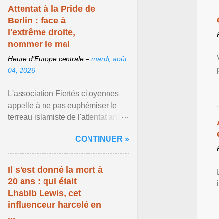
Attentat à la Pride de
Berlin : face à
l'extrême droite,
nommer le mal
Heure d’Europe centrale –
mardi, août
04, 2026
L'association Fiertés citoyennes
appelle à ne pas euphémiser le
terreau islamiste de l'attentat anti-
LGBT meurtrier qui a visé la Pride
CONTINUER »
de Berlin ... Afficher l'article ...
Il s'est donné la mort à
20 ans : qui était
Lhabib Lewis, cet
influenceur harcelé en
...