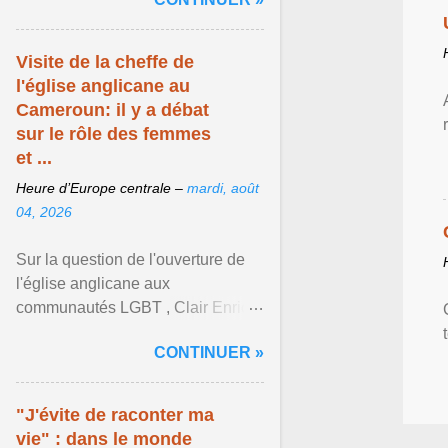
mouvement LGBT ... Afficher
l'article ...
Visite de la cheffe de
l'église anglicane au
Cameroun: il y a débat
sur le rôle des femmes
et ...
Heure d’Europe centrale –
mardi, août
04, 2026
Sur la question de l'ouverture de
l'église anglicane aux
communautés LGBT , Clair Enrick
une jeune cheffe d'entreprise, a
CONTINUER »
une position tranchée. Afficher
l'article ...
"J'évite de raconter ma
vie" : dans le monde