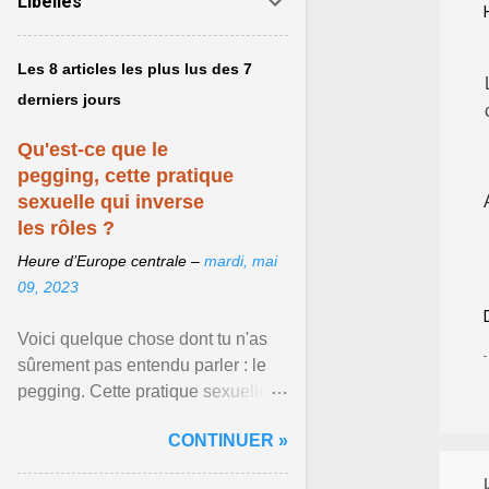
Libellés
Les 8 articles les plus lus des 7
derniers jours
Qu'est-ce que le
pegging, cette pratique
sexuelle qui inverse
les rôles ?
Heure d’Europe centrale –
mardi, mai
09, 2023
Voici quelque chose dont tu n'as
sûrement pas entendu parler : le
pegging. Cette pratique sexuelle
va peut-être pouvoir être le moyen
CONTINUER »
de changer ... Afficher l'article ...