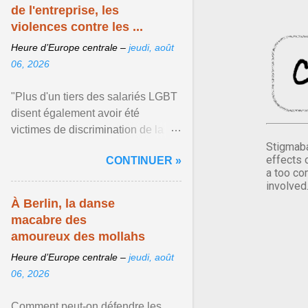
de l'entreprise, les
violences contre les ...
Heure d’Europe centrale –
jeudi, août
06, 2026
"Plus d'un tiers des salariés LGBT
disent également avoir été
victimes de discrimination de la
part de leur direction", rapporte
Stigmaba
effects 
CONTINUER »
Guillaume Savoie qui ... Afficher
a too co
l'article ...
involved
À Berlin, la danse
macabre des
amoureux des mollahs
Heure d’Europe centrale –
jeudi, août
06, 2026
Comment peut-on défendre les