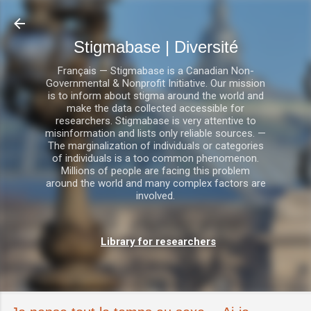
Accéder au contenu principal
Stigmabase | Diversité
Français — Stigmabase is a Canadian Non-
Governmental & Nonprofit Initiative. Our mission
is to inform about stigma around the world and
make the data collected accessible for
researchers. Stigmabase is very attentive to
misinformation and lists only reliable sources. —
The marginalization of individuals or categories
of individuals is a too common phenomenon.
Millions of people are facing this problem
around the world and many complex factors are
involved.
Library for researchers