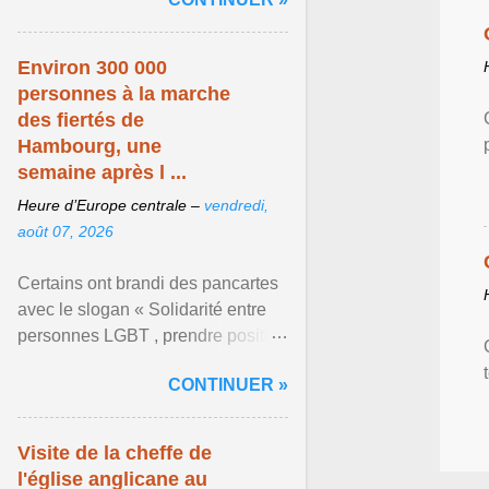
mouvement LGBT ... Afficher
l'article ...
Environ 300 000
personnes à la marche
des fiertés de
Hambourg, une
semaine après l ...
Heure d’Europe centrale –
vendredi,
août 07, 2026
Certains ont brandi des pancartes
avec le slogan « Solidarité entre
personnes LGBT , prendre position
pour un avenir sans crainte ». Les
CONTINUER »
organisateurs ... Afficher l'article ...
Visite de la cheffe de
l'église anglicane au