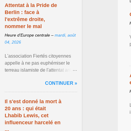
Attentat à la Pride de
Berlin : face à
l'extrême droite,
nommer le mal
Heure d’Europe centrale –
mardi, août
04, 2026
L'association Fiertés citoyennes
appelle à ne pas euphémiser le
terreau islamiste de l'attentat anti-
LGBT meurtrier qui a visé la Pride
CONTINUER »
de Berlin ... Afficher l'article ...
Il s'est donné la mort à
20 ans : qui était
Lhabib Lewis, cet
influenceur harcelé en
...