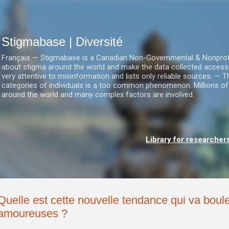
Accéder au contenu principal
Stigmabase | Diversité
Français — Stigmabase is a Canadian Non-Governmental & Nonprofit I
about stigma around the world and make the data collected accessi
very attentive to misinformation and lists only reliable sources. — T
categories of individuals is a too common phenomenon. Millions of
around the world and many complex factors are involved.
Library for researcher
Quelle est cette nouvelle tendance qui va boule
amoureuses ?