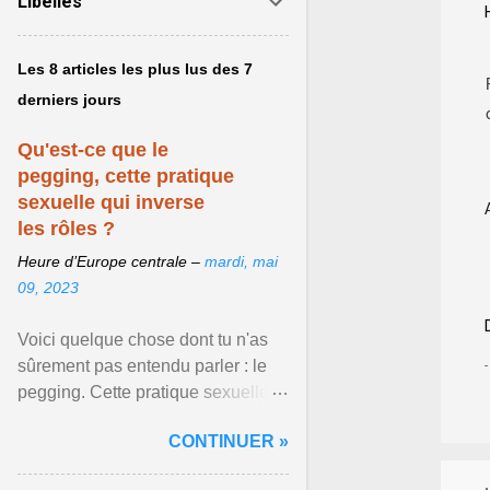
Libellés
Les 8 articles les plus lus des 7
derniers jours
Qu'est-ce que le
pegging, cette pratique
sexuelle qui inverse
les rôles ?
Heure d’Europe centrale –
mardi, mai
09, 2023
Voici quelque chose dont tu n'as
sûrement pas entendu parler : le
pegging. Cette pratique sexuelle
va peut-être pouvoir être le moyen
CONTINUER »
de changer ... Afficher l'article ...