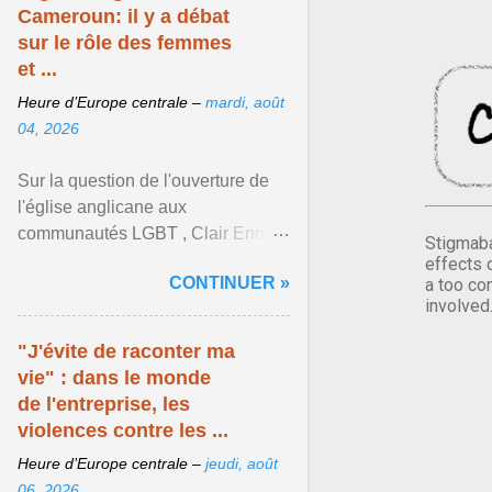
Cameroun: il y a débat
sur le rôle des femmes
et ...
Heure d’Europe centrale –
mardi, août
04, 2026
Sur la question de l'ouverture de
l'église anglicane aux
communautés LGBT , Clair Enrick
Stigmaba
une jeune cheffe d'entreprise, a
effects 
CONTINUER »
a too co
une position tranchée. Afficher
involved
l'article ...
"J'évite de raconter ma
vie" : dans le monde
de l'entreprise, les
violences contre les ...
Heure d’Europe centrale –
jeudi, août
06, 2026