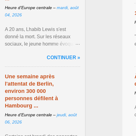
Heure d’Europe centrale –
mardi, août
04, 2026
A 20 ans, Lhabib Lewis s'est
donné la mort. Sur les réseaux
sociaux, le jeune homme évoquait
notamment ses problèmes de
CONTINUER »
santé mentale, sa sexualité et
Afficher l'article ...
Une semaine après
l'attentat de Berlin,
environ 300 000
personnes défilent à
Hambourg ...
Heure d’Europe centrale –
jeudi, août
06, 2026