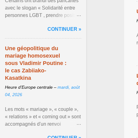
Certains ont brandi des pancartes
avec le slogan « Solidarité entre
personnes LGBT , prendre position
pour un avenir sans crainte ». En
CONTINUER »
raison de l ... Afficher l'article ...
Une géopolitique du
mariage homosexuel
sous Vladimir Poutine :
le cas Zabiiako-
Kasatkina
Heure d’Europe centrale –
mardi, août
04, 2026
Les mots « mariage », « couple »,
« relations » et « coming out » sont
accompagnés d'un renvoi
rappelant que le prétendu «
CONTINUER »