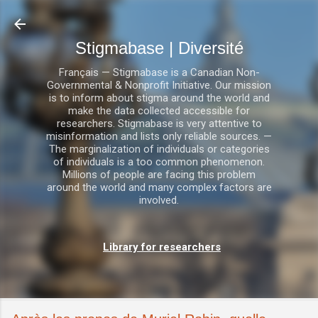
Accéder au contenu principal
Stigmabase | Diversité
Français — Stigmabase is a Canadian Non-
Governmental & Nonprofit Initiative. Our mission
is to inform about stigma around the world and
make the data collected accessible for
researchers. Stigmabase is very attentive to
misinformation and lists only reliable sources. —
The marginalization of individuals or categories
of individuals is a too common phenomenon.
Millions of people are facing this problem
around the world and many complex factors are
involved.
Library for researchers