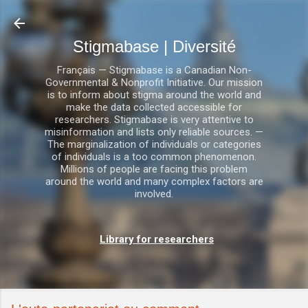
Accéder au contenu principal
Stigmabase | Diversité
Français — Stigmabase is a Canadian Non-
Governmental & Nonprofit Initiative. Our mission
is to inform about stigma around the world and
make the data collected accessible for
researchers. Stigmabase is very attentive to
misinformation and lists only reliable sources. —
The marginalization of individuals or categories
of individuals is a too common phenomenon.
Millions of people are facing this problem
around the world and many complex factors are
involved.
Library for researchers