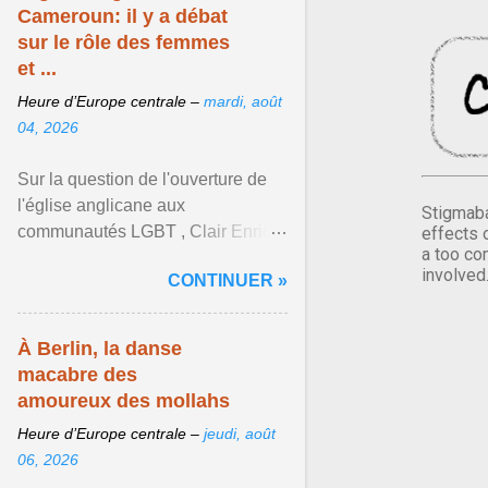
Cameroun: il y a débat
sur le rôle des femmes
et ...
Heure d’Europe centrale –
mardi, août
04, 2026
Sur la question de l'ouverture de
l'église anglicane aux
Stigmaba
communautés LGBT , Clair Enrick
effects 
a too co
une jeune cheffe d'entreprise, a
involved
CONTINUER »
une position tranchée. Afficher
l'article ...
À Berlin, la danse
macabre des
amoureux des mollahs
Heure d’Europe centrale –
jeudi, août
06, 2026