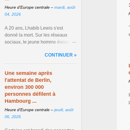
Heure d’Europe centrale –
mardi, août
04, 2026
A 20 ans, Lhabib Lewis s'est
donné la mort. Sur les réseaux
sociaux, le jeune homme évoquait
notamment ses problèmes de
CONTINUER »
santé mentale, sa sexualité et
Afficher l'article ...
Une semaine après
l'attentat de Berlin,
environ 300 000
personnes défilent à
Hambourg ...
Heure d’Europe centrale –
jeudi, août
06, 2026