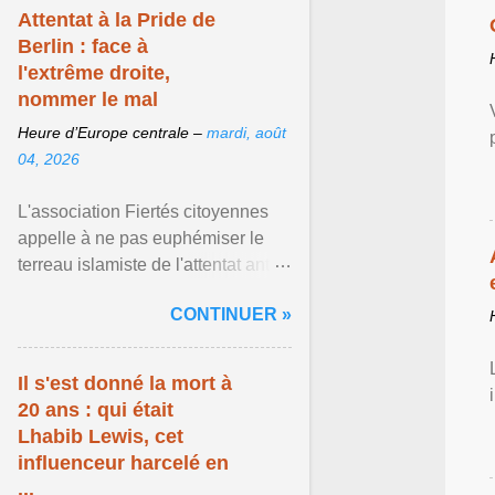
Attentat à la Pride de
Berlin : face à
l'extrême droite,
nommer le mal
Heure d’Europe centrale –
mardi, août
04, 2026
L'association Fiertés citoyennes
appelle à ne pas euphémiser le
terreau islamiste de l'attentat anti-
LGBT meurtrier qui a visé la Pride
CONTINUER »
de Berlin ... Afficher l'article ...
Il s'est donné la mort à
20 ans : qui était
Lhabib Lewis, cet
influenceur harcelé en
...