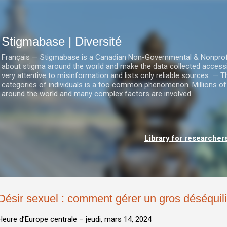
Accéder au contenu principal
Stigmabase | Diversité
Français — Stigmabase is a Canadian Non-Governmental & Nonprofit I
about stigma around the world and make the data collected accessi
very attentive to misinformation and lists only reliable sources. — T
categories of individuals is a too common phenomenon. Millions of
around the world and many complex factors are involved.
Library for researcher
Désir sexuel : comment gérer un gros déséquil
Heure d’Europe centrale –
jeudi, mars 14, 2024