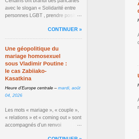
Certains ont brandi des pancartes
avec le slogan « Solidarité entre
personnes LGBT , prendre position
pour un avenir sans crainte ». En
CONTINUER »
raison de l ... Afficher l'article ...
Une géopolitique du
mariage homosexuel
sous Vladimir Poutine :
le cas Zabiiako-
Kasatkina
Heure d’Europe centrale –
mardi, août
04, 2026
Les mots « mariage », « couple »,
« relations » et « coming out » sont
accompagnés d'un renvoi
rappelant que le prétendu «
CONTINUER »