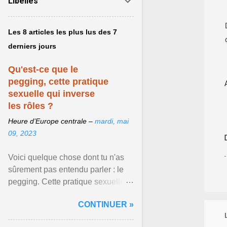
Libellés
Les 8 articles les plus lus des 7
derniers jours
Qu'est-ce que le
pegging, cette pratique
sexuelle qui inverse
les rôles ?
Heure d’Europe centrale –
mardi, mai
09, 2023
Voici quelque chose dont tu n'as
sûrement pas entendu parler : le
pegging. Cette pratique sexuelle
va peut-être pouvoir être le moyen
CONTINUER »
de changer ... Afficher l'article ...