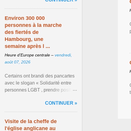
mouvement LGBT ... Afficher
l'article ...
Environ 300 000
personnes à la marche
des fiertés de
Hambourg, une
semaine après l ...
Heure d’Europe centrale –
vendredi,
août 07, 2026
Certains ont brandi des pancartes
avec le slogan « Solidarité entre
personnes LGBT , prendre position
pour un avenir sans crainte ». Les
CONTINUER »
organisateurs ... Afficher l'article ...
Visite de la cheffe de
l'église anglicane au