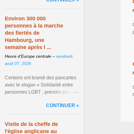
mouvement LGBT ... Afficher
l'article ...
Environ 300 000
personnes à la marche
des fiertés de
Hambourg, une
semaine après l ...
Heure d’Europe centrale –
vendredi,
août 07, 2026
Certains ont brandi des pancartes
avec le slogan « Solidarité entre
personnes LGBT , prendre position
pour un avenir sans crainte ». Les
CONTINUER »
organisateurs ... Afficher l'article ...
Visite de la cheffe de
l'église anglicane au