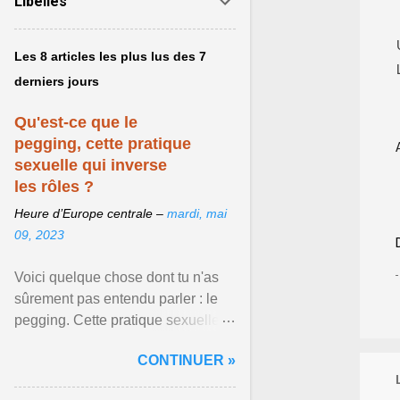
Libellés
Les 8 articles les plus lus des 7
derniers jours
Qu'est-ce que le
pegging, cette pratique
sexuelle qui inverse
les rôles ?
Heure d’Europe centrale –
mardi, mai
09, 2023
Voici quelque chose dont tu n'as
sûrement pas entendu parler : le
pegging. Cette pratique sexuelle
va peut-être pouvoir être le moyen
CONTINUER »
de changer ... Afficher l'article ...