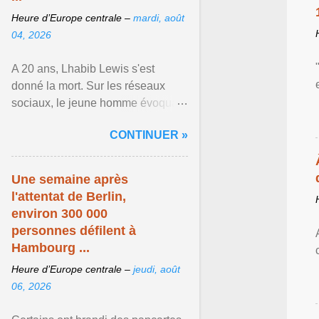
Heure d’Europe centrale –
mardi, août
04, 2026
A 20 ans, Lhabib Lewis s'est
donné la mort. Sur les réseaux
sociaux, le jeune homme évoquait
notamment ses problèmes de
CONTINUER »
santé mentale, sa sexualité et
Afficher l'article ...
Une semaine après
l'attentat de Berlin,
environ 300 000
personnes défilent à
Hambourg ...
Heure d’Europe centrale –
jeudi, août
06, 2026