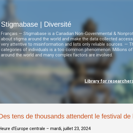
Accéder au contenu principal
Stigmabase | Diversité
Français — Stigmabase is a Canadian Non-Governmental & Nonprofit I
about stigma around the world and make the data collected accessi
very attentive to misinformation and lists only reliable sources. — T
categories of individuals is a too common phenomenon. Millions of
around the world and many complex factors are involved.
Library for researcher
Des tens de thousands attendent le festival de 
Heure d’Europe centrale –
mardi, juillet 23, 2024