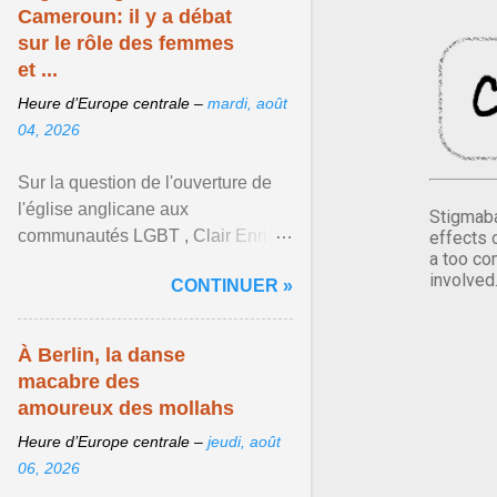
Cameroun: il y a débat
sur le rôle des femmes
et ...
Heure d’Europe centrale –
mardi, août
04, 2026
Sur la question de l'ouverture de
l'église anglicane aux
Stigmaba
communautés LGBT , Clair Enrick
effects 
a too co
une jeune cheffe d'entreprise, a
involved
CONTINUER »
une position tranchée. Afficher
l'article ...
À Berlin, la danse
macabre des
amoureux des mollahs
Heure d’Europe centrale –
jeudi, août
06, 2026