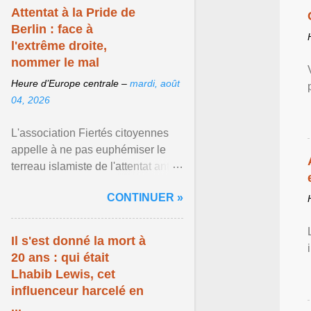
Attentat à la Pride de
Berlin : face à
l'extrême droite,
nommer le mal
Heure d’Europe centrale –
mardi, août
04, 2026
L'association Fiertés citoyennes
appelle à ne pas euphémiser le
terreau islamiste de l'attentat anti-
LGBT meurtrier qui a visé la Pride
CONTINUER »
de Berlin ... Afficher l'article ...
Il s'est donné la mort à
20 ans : qui était
Lhabib Lewis, cet
influenceur harcelé en
...