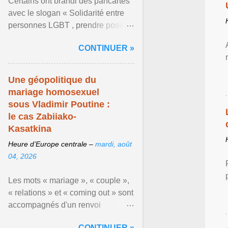
Certains ont brandi des pancartes
avec le slogan « Solidarité entre
personnes LGBT , prendre position
pour un avenir sans crainte ». En
CONTINUER »
raison de l ... Afficher l'article ...
Une géopolitique du
mariage homosexuel
sous Vladimir Poutine :
le cas Zabiiako-
Kasatkina
Heure d’Europe centrale –
mardi, août
04, 2026
Les mots « mariage », « couple »,
« relations » et « coming out » sont
accompagnés d'un renvoi
rappelant que le prétendu «
CONTINUER »