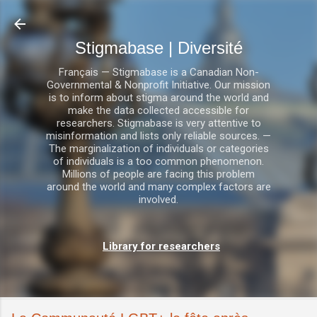
Accéder au contenu principal
Stigmabase | Diversité
Français — Stigmabase is a Canadian Non-
Governmental & Nonprofit Initiative. Our mission
is to inform about stigma around the world and
make the data collected accessible for
researchers. Stigmabase is very attentive to
misinformation and lists only reliable sources. —
The marginalization of individuals or categories
of individuals is a too common phenomenon.
Millions of people are facing this problem
around the world and many complex factors are
involved.
Library for researchers