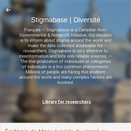
Accéder au contenu principal
Stigmabase | Diversité
Français — Stigmabase is a Canadian Non-
Governmental & Nonprofit Initiative. Our mission
is to inform about stigma around the world and
make the data collected accessible for
researchers. Stigmabase is very attentive to
misinformation and lists only reliable sources. —
The marginalization of individuals or categories
of individuals is a too common phenomenon.
Millions of people are facing this problem
around the world and many complex factors are
involved.
Library for researchers