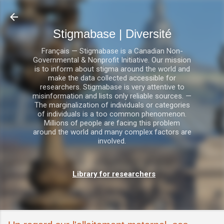
Accéder au contenu principal
Stigmabase | Diversité
Français — Stigmabase is a Canadian Non-
Governmental & Nonprofit Initiative. Our mission
is to inform about stigma around the world and
make the data collected accessible for
researchers. Stigmabase is very attentive to
misinformation and lists only reliable sources. —
The marginalization of individuals or categories
of individuals is a too common phenomenon.
Millions of people are facing this problem
around the world and many complex factors are
involved.
Library for researchers