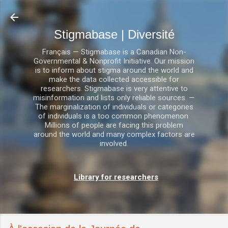
Accéder au contenu principal
Stigmabase | Diversité
Français — Stigmabase is a Canadian Non-
Governmental & Nonprofit Initiative. Our mission
is to inform about stigma around the world and
make the data collected accessible for
researchers. Stigmabase is very attentive to
misinformation and lists only reliable sources. —
The marginalization of individuals or categories
of individuals is a too common phenomenon.
Millions of people are facing this problem
around the world and many complex factors are
involved.
Library for researchers