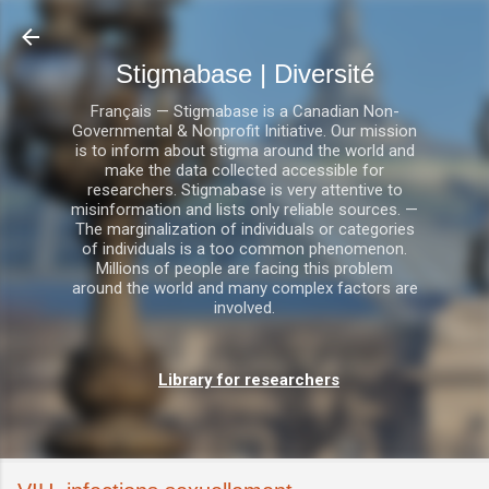
Accéder au contenu principal
Stigmabase | Diversité
Français — Stigmabase is a Canadian Non-
Governmental & Nonprofit Initiative. Our mission
is to inform about stigma around the world and
make the data collected accessible for
researchers. Stigmabase is very attentive to
misinformation and lists only reliable sources. —
The marginalization of individuals or categories
of individuals is a too common phenomenon.
Millions of people are facing this problem
around the world and many complex factors are
involved.
Library for researchers