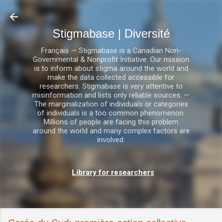
Accéder au contenu principal
Stigmabase | Diversité
Français — Stigmabase is a Canadian Non-
Governmental & Nonprofit Initiative. Our mission
is to inform about stigma around the world and
make the data collected accessible for
researchers. Stigmabase is very attentive to
misinformation and lists only reliable sources. —
The marginalization of individuals or categories
of individuals is a too common phenomenon.
Millions of people are facing this problem
around the world and many complex factors are
involved.
Library for researchers