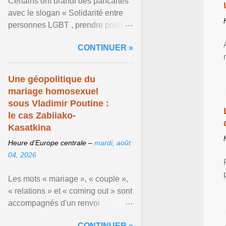
Certains ont brandi des pancartes
avec le slogan « Solidarité entre
personnes LGBT , prendre position
pour un avenir sans crainte ». En
CONTINUER »
raison de l ... Afficher l'article ...
Une géopolitique du
mariage homosexuel
sous Vladimir Poutine :
le cas Zabiiako-
Kasatkina
Heure d’Europe centrale –
mardi, août
04, 2026
Les mots « mariage », « couple »,
« relations » et « coming out » sont
accompagnés d'un renvoi
rappelant que le prétendu «
CONTINUER »