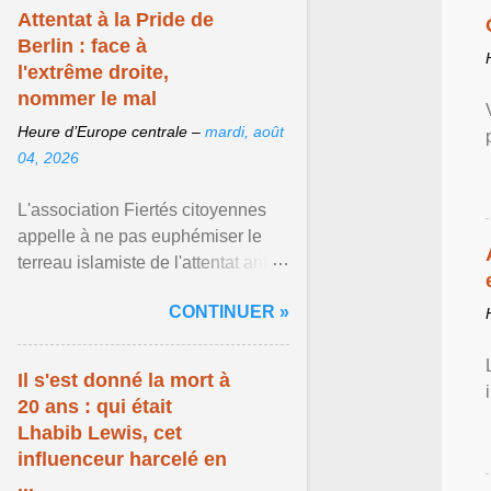
Attentat à la Pride de
Berlin : face à
l'extrême droite,
nommer le mal
Heure d’Europe centrale –
mardi, août
04, 2026
L'association Fiertés citoyennes
appelle à ne pas euphémiser le
terreau islamiste de l'attentat anti-
LGBT meurtrier qui a visé la Pride
CONTINUER »
de Berlin ... Afficher l'article ...
Il s'est donné la mort à
20 ans : qui était
Lhabib Lewis, cet
influenceur harcelé en
...