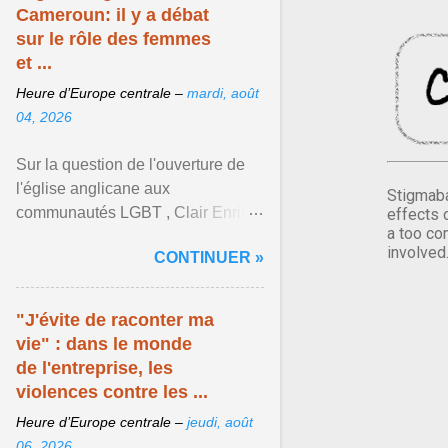
Cameroun: il y a débat
sur le rôle des femmes
et ...
Heure d’Europe centrale –
mardi, août
04, 2026
Sur la question de l'ouverture de
l'église anglicane aux
Stigmaba
communautés LGBT , Clair Enrick
effects 
a too co
une jeune cheffe d'entreprise, a
involved
CONTINUER »
une position tranchée. Afficher
l'article ...
"J'évite de raconter ma
vie" : dans le monde
de l'entreprise, les
violences contre les ...
Heure d’Europe centrale –
jeudi, août
06, 2026