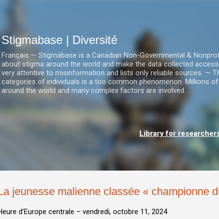
Accéder au contenu principal
Stigmabase | Diversité
Français — Stigmabase is a Canadian Non-Governmental & Nonprofit I
about stigma around the world and make the data collected accessi
very attentive to misinformation and lists only reliable sources. — T
categories of individuals is a too common phenomenon. Millions of
around the world and many complex factors are involved.
Library for researcher
La jeunesse malienne classée « championne du
Heure d’Europe centrale –
vendredi, octobre 11, 2024