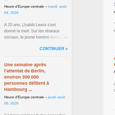
Heure d’Europe centrale –
mardi, août
04, 2026
A 20 ans, Lhabib Lewis s'est
donné la mort. Sur les réseaux
sociaux, le jeune homme évoquait
notamment ses problèmes de
CONTINUER »
santé mentale, sa sexualité et
Afficher l'article ...
Une semaine après
l'attentat de Berlin,
environ 300 000
personnes défilent à
Hambourg ...
Heure d’Europe centrale –
jeudi, août
06, 2026