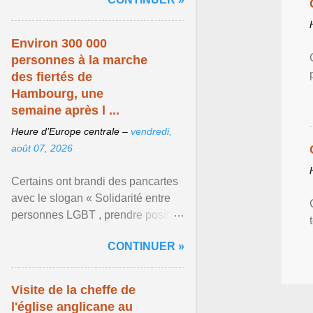
mouvement LGBT ... Afficher
l'article ...
Environ 300 000
personnes à la marche
des fiertés de
Hambourg, une
semaine après l ...
Heure d’Europe centrale –
vendredi,
août 07, 2026
Certains ont brandi des pancartes
avec le slogan « Solidarité entre
personnes LGBT , prendre position
pour un avenir sans crainte ». Les
CONTINUER »
organisateurs ... Afficher l'article ...
Visite de la cheffe de
l'église anglicane au