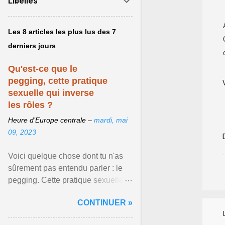
Libellés
Les 8 articles les plus lus des 7
derniers jours
Qu'est-ce que le
pegging, cette pratique
sexuelle qui inverse
les rôles ?
Heure d’Europe centrale –
mardi, mai
09, 2023
Voici quelque chose dont tu n'as
sûrement pas entendu parler : le
pegging. Cette pratique sexuelle
va peut-être pouvoir être le moyen
CONTINUER »
de changer ... Afficher l'article ...