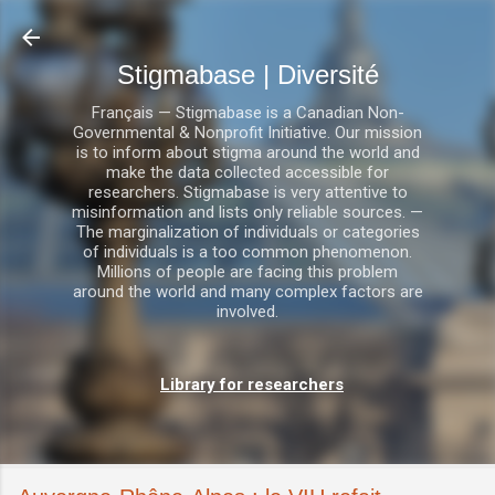
Accéder au contenu principal
Stigmabase | Diversité
Français — Stigmabase is a Canadian Non-
Governmental & Nonprofit Initiative. Our mission
is to inform about stigma around the world and
make the data collected accessible for
researchers. Stigmabase is very attentive to
misinformation and lists only reliable sources. —
The marginalization of individuals or categories
of individuals is a too common phenomenon.
Millions of people are facing this problem
around the world and many complex factors are
involved.
Library for researchers