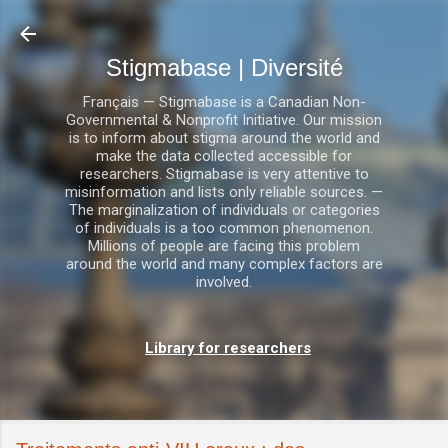
Accéder au contenu principal
Stigmabase | Diversité
Français — Stigmabase is a Canadian Non-
Governmental & Nonprofit Initiative. Our mission
is to inform about stigma around the world and
make the data collected accessible for
researchers. Stigmabase is very attentive to
misinformation and lists only reliable sources. —
The marginalization of individuals or categories
of individuals is a too common phenomenon.
Millions of people are facing this problem
around the world and many complex factors are
involved.
Library for researchers