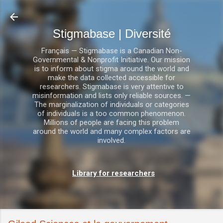
Accéder au contenu principal
Stigmabase | Diversité
Français — Stigmabase is a Canadian Non-
Governmental & Nonprofit Initiative. Our mission
is to inform about stigma around the world and
make the data collected accessible for
researchers. Stigmabase is very attentive to
misinformation and lists only reliable sources. —
The marginalization of individuals or categories
of individuals is a too common phenomenon.
Millions of people are facing this problem
around the world and many complex factors are
involved.
Library for researchers