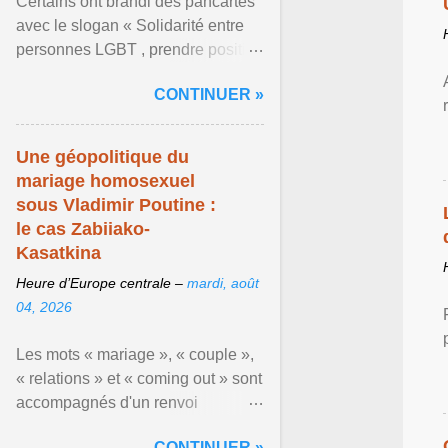
Certains ont brandi des pancartes
avec le slogan « Solidarité entre
personnes LGBT , prendre position
pour un avenir sans crainte ». En
CONTINUER »
raison de l ... Afficher l'article ...
Une géopolitique du
mariage homosexuel
sous Vladimir Poutine :
le cas Zabiiako-
Kasatkina
Heure d’Europe centrale –
mardi, août
04, 2026
Les mots « mariage », « couple »,
« relations » et « coming out » sont
accompagnés d'un renvoi
rappelant que le prétendu «
CONTINUER »