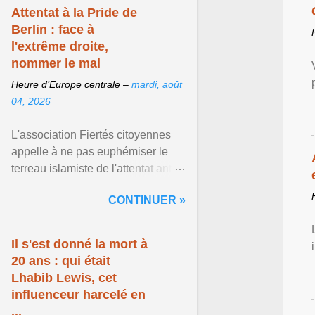
Attentat à la Pride de
Berlin : face à
l'extrême droite,
nommer le mal
Heure d’Europe centrale –
mardi, août
04, 2026
L'association Fiertés citoyennes
appelle à ne pas euphémiser le
terreau islamiste de l'attentat anti-
LGBT meurtrier qui a visé la Pride
CONTINUER »
de Berlin ... Afficher l'article ...
Il s'est donné la mort à
20 ans : qui était
Lhabib Lewis, cet
influenceur harcelé en
...