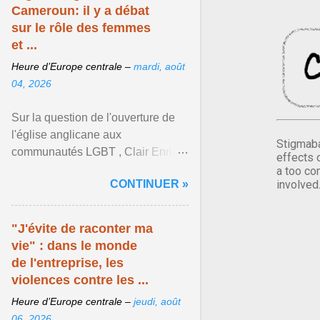
Cameroun: il y a débat
sur le rôle des femmes
et ...
Heure d’Europe centrale –
mardi, août
04, 2026
Sur la question de l'ouverture de
l'église anglicane aux
Stigmaba
communautés LGBT , Clair Enrick
effects 
une jeune cheffe d'entreprise, a
a too co
CONTINUER »
involved
une position tranchée. Afficher
l'article ...
"J'évite de raconter ma
vie" : dans le monde
de l'entreprise, les
violences contre les ...
Heure d’Europe centrale –
jeudi, août
06, 2026