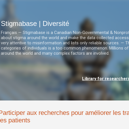
Accéder au contenu principal
Stigmabase | Diversité
Français — Stigmabase is a Canadian Non-Governmental & Nonprofit I
about stigma around the world and make the data collected accessi
very attentive to misinformation and lists only reliable sources. — T
categories of individuals is a too common phenomenon. Millions of
around the world and many complex factors are involved.
Library for researcher
Participer aux recherches pour améliorer les t
les patients