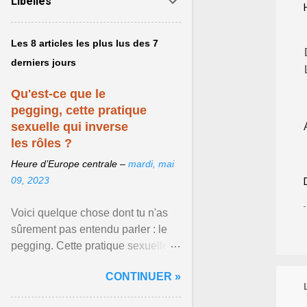
Libellés
Les 8 articles les plus lus des 7
derniers jours
Qu'est-ce que le
pegging, cette pratique
sexuelle qui inverse
les rôles ?
Heure d’Europe centrale –
mardi, mai
09, 2023
Voici quelque chose dont tu n'as
sûrement pas entendu parler : le
pegging. Cette pratique sexuelle
va peut-être pouvoir être le moyen
CONTINUER »
de changer ... Afficher l'article ...