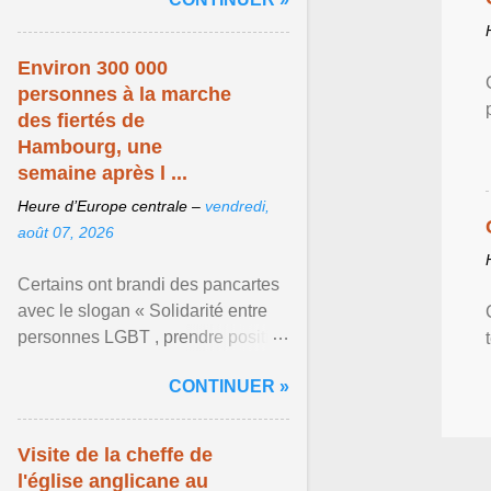
mouvement LGBT ... Afficher
l'article ...
Environ 300 000
personnes à la marche
des fiertés de
Hambourg, une
semaine après l ...
Heure d’Europe centrale –
vendredi,
août 07, 2026
Certains ont brandi des pancartes
avec le slogan « Solidarité entre
personnes LGBT , prendre position
pour un avenir sans crainte ». Les
CONTINUER »
organisateurs ... Afficher l'article ...
Visite de la cheffe de
l'église anglicane au