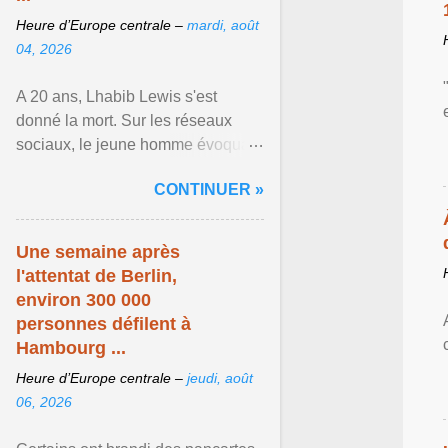
Heure d’Europe centrale –
mardi, août
04, 2026
A 20 ans, Lhabib Lewis s'est
donné la mort. Sur les réseaux
sociaux, le jeune homme évoquait
notamment ses problèmes de
CONTINUER »
santé mentale, sa sexualité et
Afficher l'article ...
Une semaine après
l'attentat de Berlin,
environ 300 000
personnes défilent à
Hambourg ...
Heure d’Europe centrale –
jeudi, août
06, 2026