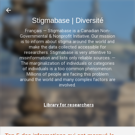
Accéder au contenu principal
Stigmabase | Diversité
Français — Stigmabase is a Canadian Non-
Governmental & Nonprofit Initiative. Our mission
is to inform about stigma around the world and
make the data collected accessible for
researchers. Stigmabase is very attentive to
misinformation and lists only reliable sources. —
The marginalization of individuals or categories
of individuals is a too common phenomenon.
Millions of people are facing this problem
around the world and many complex factors are
involved.
Library for researchers