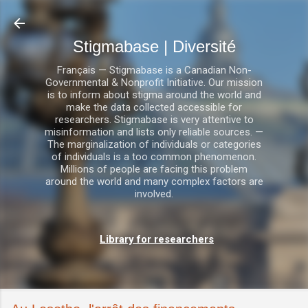
Accéder au contenu principal
Stigmabase | Diversité
Français — Stigmabase is a Canadian Non-
Governmental & Nonprofit Initiative. Our mission
is to inform about stigma around the world and
make the data collected accessible for
researchers. Stigmabase is very attentive to
misinformation and lists only reliable sources. —
The marginalization of individuals or categories
of individuals is a too common phenomenon.
Millions of people are facing this problem
around the world and many complex factors are
involved.
Library for researchers