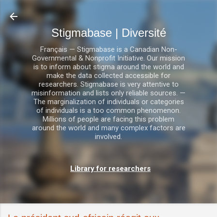
Accéder au contenu principal
Stigmabase | Diversité
Français — Stigmabase is a Canadian Non-
Governmental & Nonprofit Initiative. Our mission
is to inform about stigma around the world and
make the data collected accessible for
researchers. Stigmabase is very attentive to
misinformation and lists only reliable sources. —
The marginalization of individuals or categories
of individuals is a too common phenomenon.
Millions of people are facing this problem
around the world and many complex factors are
involved.
Library for researchers