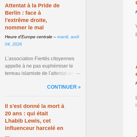
Attentat à la Pride de
Berlin : face à
l'extrême droite,
nommer le mal
Heure d’Europe centrale –
mardi, août
04, 2026
L'association Fiertés citoyennes
appelle à ne pas euphémiser le
terreau islamiste de l'attentat anti-
LGBT meurtrier qui a visé la Pride
CONTINUER »
de Berlin ... Afficher l'article ...
Il s'est donné la mort à
20 ans : qui était
Lhabib Lewis, cet
influenceur harcelé en
...