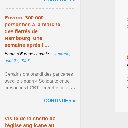
mouvement LGBT ... Afficher
l'article ...
Environ 300 000
personnes à la marche
des fiertés de
Hambourg, une
semaine après l ...
Heure d’Europe centrale –
vendredi,
août 07, 2026
Certains ont brandi des pancartes
avec le slogan « Solidarité entre
personnes LGBT , prendre position
pour un avenir sans crainte ». Les
CONTINUER »
organisateurs ... Afficher l'article ...
Visite de la cheffe de
l'église anglicane au