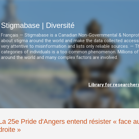
Accéder au contenu principal
Stigmabase | Diversité
Français — Stigmabase is a Canadian Non-Governmental & Nonprofit I
about stigma around the world and make the data collected accessi
very attentive to misinformation and lists only reliable sources. — T
categories of individuals is a too common phenomenon. Millions of
around the world and many complex factors are involved.
Library for researcher
La 25e Pride d'Angers entend résister « face au
droite »