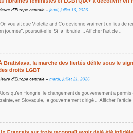
10 librairies féministes et LGBTQIA+ à découvrir en 
Heure d’Europe centrale –
jeudi, juillet 16, 2026
"On voulait que Violette and Co devienne vraiment un lieu de re
en journée", poursuit-elle. Si la librairie ... Afficher l'article ...
À Bratislava, la marche des fiertés défile sous le si
des droits LGBT
Heure d’Europe centrale –
mardi, juillet 21, 2026
Alors qu'en Hongrie, le changement de gouvernement a permis d
crainte, en Slovaquie, le gouvernement dirigé ... Afficher l'article .
Un Français sur trois reconnaît avoir déjà été infidèle 