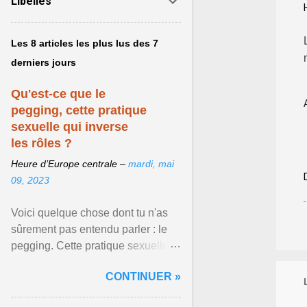
Libellés
Les 8 articles les plus lus des 7
derniers jours
Qu'est-ce que le
pegging, cette pratique
sexuelle qui inverse
les rôles ?
Heure d’Europe centrale –
mardi, mai
09, 2023
Voici quelque chose dont tu n'as
sûrement pas entendu parler : le
pegging. Cette pratique sexuelle
va peut-être pouvoir être le moyen
CONTINUER »
de changer ... Afficher l'article ...