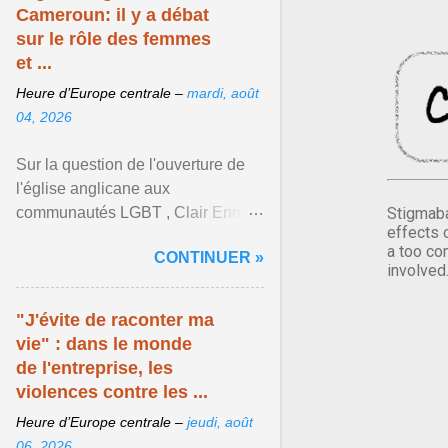
Cameroun: il y a débat
sur le rôle des femmes
et ...
Heure d’Europe centrale –
mardi, août
04, 2026
Sur la question de l'ouverture de
l'église anglicane aux
communautés LGBT , Clair Enrick
Stigmaba
effects 
une jeune cheffe d'entreprise, a
a too co
CONTINUER »
une position tranchée. Afficher
involved
l'article ...
"J'évite de raconter ma
vie" : dans le monde
de l'entreprise, les
violences contre les ...
Heure d’Europe centrale –
jeudi, août
06, 2026