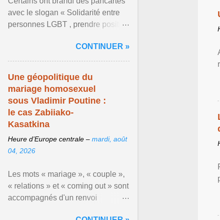
Certains ont brandi des pancartes
avec le slogan « Solidarité entre
personnes LGBT , prendre position
pour un avenir sans crainte ». En
CONTINUER »
raison de l ... Afficher l'article ...
Une géopolitique du
mariage homosexuel
sous Vladimir Poutine :
le cas Zabiiako-
Kasatkina
Heure d’Europe centrale –
mardi, août
04, 2026
Les mots « mariage », « couple »,
« relations » et « coming out » sont
accompagnés d'un renvoi
rappelant que le prétendu «
CONTINUER »