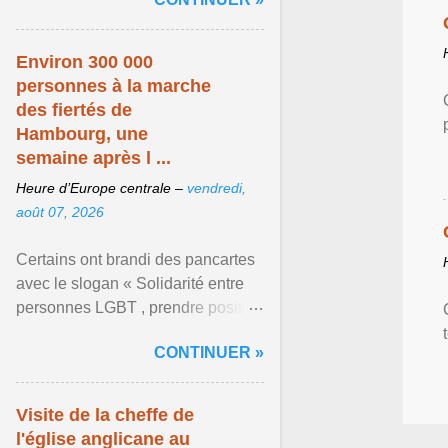
mouvement LGBT ... Afficher
l'article ...
Environ 300 000
personnes à la marche
des fiertés de
Hambourg, une
semaine après l ...
Heure d’Europe centrale –
vendredi,
août 07, 2026
Certains ont brandi des pancartes
avec le slogan « Solidarité entre
personnes LGBT , prendre position
pour un avenir sans crainte ». Les
CONTINUER »
organisateurs ... Afficher l'article ...
Visite de la cheffe de
l'église anglicane au