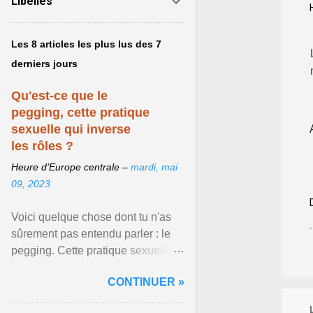
Libellés
Les 8 articles les plus lus des 7
derniers jours
Qu'est-ce que le
pegging, cette pratique
sexuelle qui inverse
les rôles ?
Heure d’Europe centrale –
mardi, mai
09, 2023
Voici quelque chose dont tu n'as
sûrement pas entendu parler : le
pegging. Cette pratique sexuelle
va peut-être pouvoir être le moyen
CONTINUER »
de changer ... Afficher l'article ...