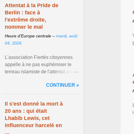
Attentat à la Pride de
Berlin : face à
l'extrême droite,
nommer le mal
Heure d’Europe centrale –
mardi, août
04, 2026
L'association Fiertés citoyennes
appelle à ne pas euphémiser le
terreau islamiste de l'attentat anti-
LGBT meurtrier qui a visé la Pride
CONTINUER »
de Berlin ... Afficher l'article ...
Il s'est donné la mort à
20 ans : qui était
Lhabib Lewis, cet
influenceur harcelé en
...