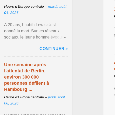
Heure d’Europe centrale –
mardi, août
04, 2026
A 20 ans, Lhabib Lewis s'est
donné la mort. Sur les réseaux
sociaux, le jeune homme évoquait
notamment ses problèmes de
CONTINUER »
santé mentale, sa sexualité et
Afficher l'article ...
Une semaine après
l'attentat de Berlin,
environ 300 000
personnes défilent à
Hambourg ...
Heure d’Europe centrale –
jeudi, août
06, 2026