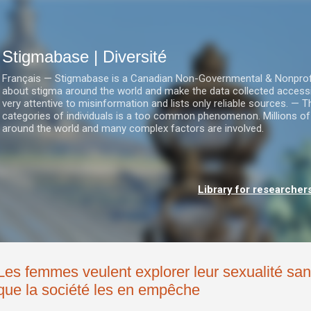
Accéder au contenu principal
Stigmabase | Diversité
Français — Stigmabase is a Canadian Non-Governmental & Nonprofit I
about stigma around the world and make the data collected accessi
very attentive to misinformation and lists only reliable sources. — T
categories of individuals is a too common phenomenon. Millions of
around the world and many complex factors are involved.
Library for researcher
Les femmes veulent explorer leur sexualité sa
que la société les en empêche