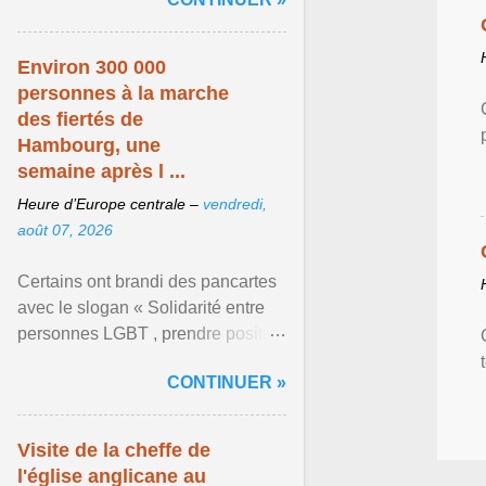
mouvement LGBT ... Afficher
l'article ...
Environ 300 000
personnes à la marche
des fiertés de
Hambourg, une
semaine après l ...
Heure d’Europe centrale –
vendredi,
août 07, 2026
Certains ont brandi des pancartes
avec le slogan « Solidarité entre
personnes LGBT , prendre position
pour un avenir sans crainte ». Les
CONTINUER »
organisateurs ... Afficher l'article ...
Visite de la cheffe de
l'église anglicane au