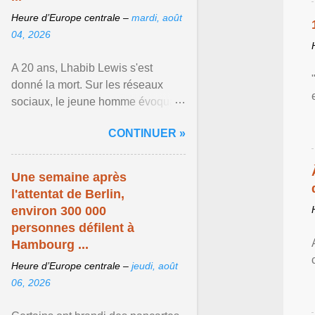
Heure d’Europe centrale –
mardi, août
04, 2026
A 20 ans, Lhabib Lewis s'est
donné la mort. Sur les réseaux
sociaux, le jeune homme évoquait
notamment ses problèmes de
CONTINUER »
santé mentale, sa sexualité et
Afficher l'article ...
Une semaine après
l'attentat de Berlin,
environ 300 000
personnes défilent à
Hambourg ...
Heure d’Europe centrale –
jeudi, août
06, 2026