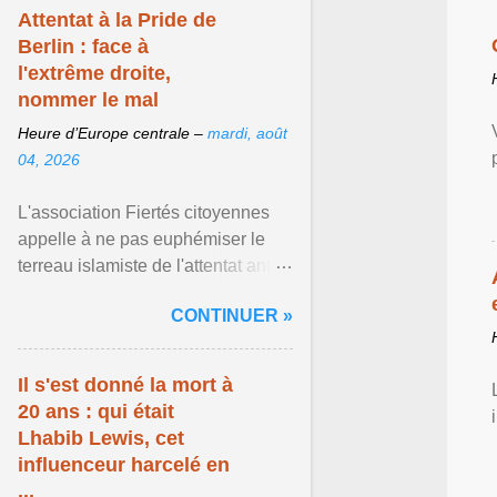
Attentat à la Pride de
Berlin : face à
l'extrême droite,
nommer le mal
Heure d’Europe centrale –
mardi, août
04, 2026
L'association Fiertés citoyennes
appelle à ne pas euphémiser le
terreau islamiste de l'attentat anti-
LGBT meurtrier qui a visé la Pride
CONTINUER »
de Berlin ... Afficher l'article ...
Il s'est donné la mort à
20 ans : qui était
Lhabib Lewis, cet
influenceur harcelé en
...