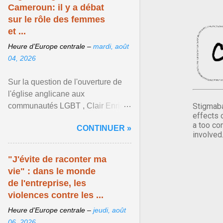
Cameroun: il y a débat
sur le rôle des femmes
et ...
Heure d’Europe centrale –
mardi, août
04, 2026
Sur la question de l'ouverture de
l'église anglicane aux
communautés LGBT , Clair Enrick
Stigmaba
effects 
une jeune cheffe d'entreprise, a
a too co
CONTINUER »
une position tranchée. Afficher
involved
l'article ...
"J'évite de raconter ma
vie" : dans le monde
de l'entreprise, les
violences contre les ...
Heure d’Europe centrale –
jeudi, août
06, 2026