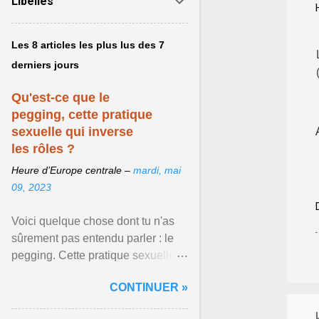
Libellés
Les 8 articles les plus lus des 7
derniers jours
Qu'est-ce que le
pegging, cette pratique
sexuelle qui inverse
les rôles ?
Heure d’Europe centrale –
mardi, mai
09, 2023
Voici quelque chose dont tu n'as
sûrement pas entendu parler : le
pegging. Cette pratique sexuelle
va peut-être pouvoir être le moyen
CONTINUER »
de changer ... Afficher l'article ...