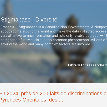
Accéder au contenu principal
Stigmabase | Diversité
Français — Stigmabase is a Canadian Non-Governmental & Nonprofit I
about stigma around the world and make the data collected accessi
very attentive to misinformation and lists only reliable sources. — T
categories of individuals is a too common phenomenon. Millions of
around the world and many complex factors are involved.
Library for researcher
En 2024, près de 200 faits de discriminations e
Pyrénées-Orientales, des ...