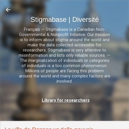
Accéder au contenu principal
Stigmabase | Diversité
Français — Stigmabase is a Canadian Non-
Governmental & Nonprofit Initiative. Our mission
is to inform about stigma around the world and
make the data collected accessible for
researchers. Stigmabase is very attentive to
misinformation and lists only reliable sources. —
The marginalization of individuals or categories
of individuals is a too common phenomenon.
Millions of people are facing this problem
around the world and many complex factors are
involved.
Library for researchers